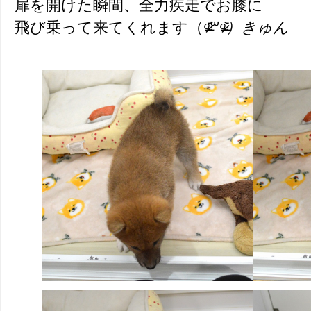
扉を開けた瞬間、全力疾走でお膝に
飛び乗って来てくれます（
ᵒ̴̶̷᷄
꒳
ᵒ̴̶̷᷅）きゅん