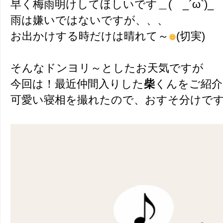
早く梅雨明けしてほしいです＿( _´ω`)_
雨は嫌いではないですが、、、
お出かけする時だけは晴れて～
(切実)
そんなドンヨリ～としたお天気ですが
今回は！最近仲間入りした
柴
くんをご紹介
可愛い寝相を撮れたので、おすそ分けで