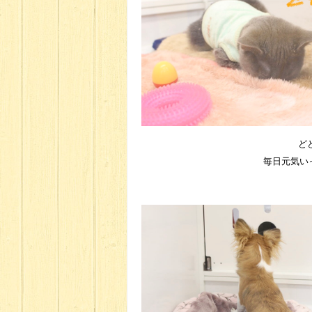
ど
毎日元気い