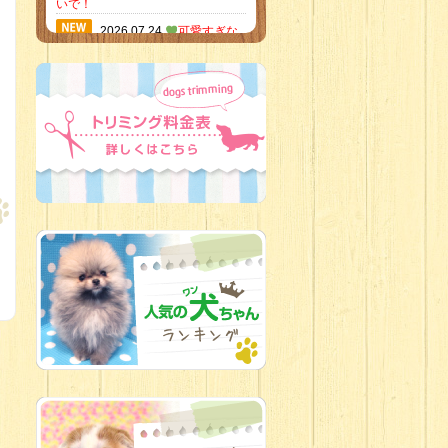
いで！
2026.07.24
可愛すぎな
いかい？！
2026.07.21
素敵な笑顔の
ハーフくん
2026.07.18
当店のイチオ
シにゃんこ
2026.07.15
ミニチュア
ピンシャーのご紹介
2026.07.12
♡ rare color
baby’s ♡
2026.07.09
加古川店：可
愛いハーフちゃん特集
2026.07.06
新入生紹介
2026.07.03
ちびっこワン
コ
2026.07.01
ダラダラな猫
スタッフ
2026.06.27
新入生