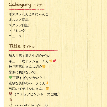
オススメわんこ& にゃんこ
オススメ商品
スタッフ日記
トリミング
ニュース
加古川店：新入生紹介(^^)v
キュートなアメショーくん
神戸西店にゃんズ紹介
暑さに負けないで！
可愛すぎないかい？！
素敵な笑顔のハーフくん
当店のイチオシにゃんこ
ミニチュアピンシャーのご紹介
♡ rare color baby’s ♡