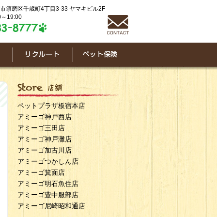
神戸市須磨区千歳町4丁目3-33 ヤマキビル2F
～19:00
ペットプラザ板宿本店
アミーゴ神戸西店
アミーゴ三田店
アミーゴ神戸灘店
アミーゴ加古川店
アミーゴつかしん店
アミーゴ箕面店
アミーゴ明石魚住店
アミーゴ豊中服部店
アミーゴ尼崎昭和通店