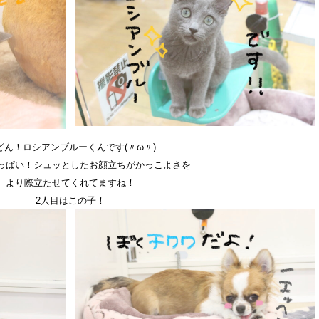
どん！ロシアンブルーくんです(〃ω〃)
っぱい！シュッとしたお顔立ちがかっこよさを
より際立たせてくれてますね！
2人目はこの子！