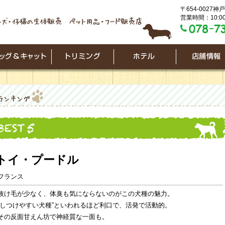
〒654-0027
営業時間：10:00
トイ・プードル
フランス
抜け毛が少なく、体臭も気にならないのがこの犬種の魅力。
“しつけやすい犬種”といわれるほど利口で、活発で活動的。
その反面甘えん坊で神経質な一面も。