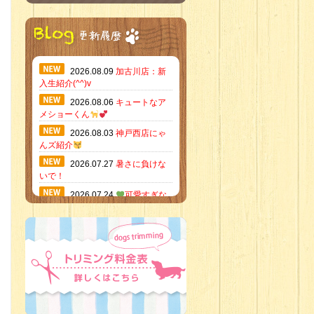
2026.08.09
加古川店：新
入生紹介(^^)v
2026.08.06
キュートなア
メショーくん
2026.08.03
神戸西店にゃ
んズ紹介
2026.07.27
暑さに負けな
いで！
2026.07.24
可愛すぎな
いかい？！
2026.07.21
素敵な笑顔の
ハーフくん
2026.07.18
当店のイチオ
シにゃんこ
2026.07.15
ミニチュア
ピンシャーのご紹介