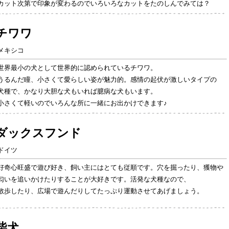
カット次第で印象が変わるのでいろいろなカットをたのしんでみては？
チワワ
メキシコ
世界最小の犬として世界的に認められているチワワ。
うるんだ瞳、小さくて愛らしい姿が魅力的。感情の起伏が激しいタイプの
犬種で、かなり大胆な犬もいれば臆病な犬もいます。
小さくて軽いのでいろんな所に一緒にお出かけできます♪
ダックスフンド
ドイツ
好奇心旺盛で遊び好き、飼い主にはとても従順です。穴を掘ったり、獲物や
匂いを追いかけたりすることが大好きです。活発な犬種なので、
散歩したり、広場で遊んだりしてたっぷり運動させてあげましょう。
柴犬