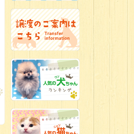
2026.07.12
♡ rare color
baby’s ♡
2026.07.09
加古川店：可
愛いハーフちゃん特集
2026.07.06
新入生紹介
2026.07.03
ちびっこワン
コ
2026.07.01
ダラダラな猫
スタッフ
2026.06.27
新入生
2026.06.24
人懐っこすぎ
なわんちゃんず