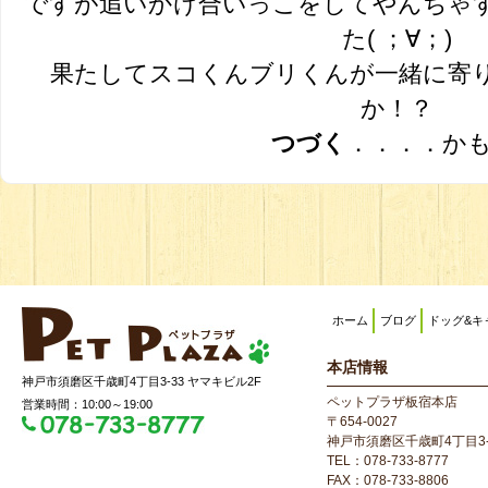
ですが追いかけ合いっこをしてやんちゃ
た( ；∀；)
果たしてスコくんブリくんが一緒に寄
か！？
つづく
．．．．か
ホーム
ブログ
ドッグ&キ
本店情報
神戸市須磨区千歳町4丁目3-33 ヤマキビル2F
ペットプラザ板宿本店
営業時間：10:00～19:00
〒654-0027
神戸市須磨区千歳町4丁目3-
TEL：078-733-8777
FAX：078-733-8806