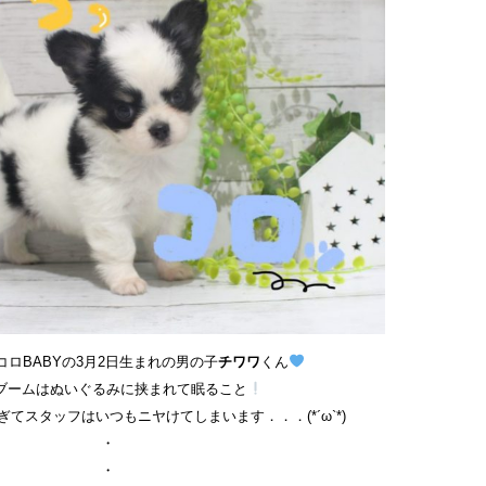
ロBABYの3月2日生まれの男の子
チワワ
くん
ブームはぬいぐるみに挟まれて眠ること
てスタッフはいつもニヤけてしまいます．．．(*´ω`*)
・
・