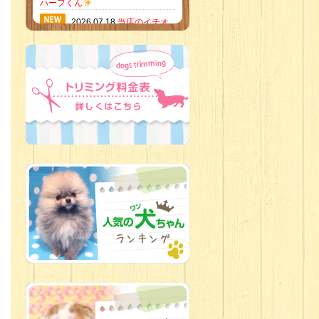
ハーフくん
2026.07.18
当店のイチオ
シにゃんこ
2026.07.15
ミニチュア
ピンシャーのご紹介
2026.07.12
♡ rare color
baby’s ♡
2026.07.09
加古川店：可
愛いハーフちゃん特集
2026.07.06
新入生紹介
2026.07.03
ちびっこワン
コ
2026.07.01
ダラダラな猫
スタッフ
2026.06.27
新入生
2026.06.24
人懐っこすぎ
なわんちゃんず
2026.06.21
転入生のご紹
介(*ﾉωﾉ)