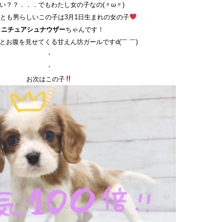
い？？．．．でもわたし女の子なの(〃ω〃)
とも男らしいこの子は3月1日生まれの女の子
ミニチュアシュナウザー
ちゃんです！
とお腹を見せてくる甘えん坊ガールですd(￣ ￣)
・
・
お次はこの子