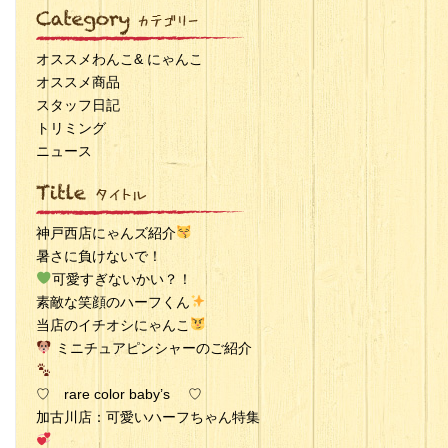
オススメわんこ& にゃんこ
オススメ商品
スタッフ日記
トリミング
ニュース
神戸西店にゃんズ紹介
暑さに負けないで！
可愛すぎないかい？！
素敵な笑顔のハーフくん
当店のイチオシにゃんこ
ミニチュアピンシャーのご紹介
♡ rare color baby’s ♡
加古川店：可愛いハーフちゃん特集