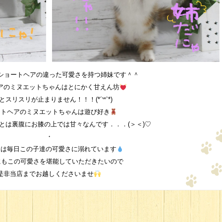
ショートヘアの違った可愛さを持つ姉妹です＾＾
アのミヌエットちゃんはとにかく甘えん坊
とスリスリが止まりません！！！(*´꒳`*)
ートヘアのミヌエットちゃんは遊び好き
とは裏腹にお膝の上では甘々なんです．．．(＞＜)♡
・
フは毎日この子達の可愛さに溺れています
にもこの可愛さを堪能していただきたいので
是非当店までお越しくださいませ