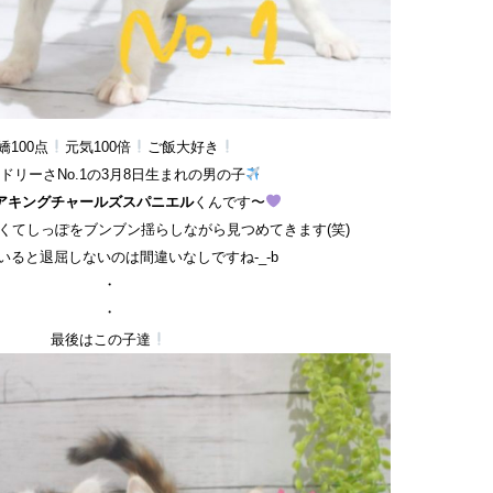
嬌100点
元気100倍
ご飯大好き
ドリーさNo.1の3月8日生まれの男の子
アキングチャールズスパニエル
くんです〜
くてしっぽをブンブン揺らしながら見つめてきます(笑)
いると退屈しないのは間違いなしですね-_-b
・
・
最後はこの子達