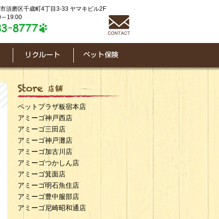
神戸市須磨区千歳町4丁目3-33 ヤマキビル2F
～19:00
ペットプラザ板宿本店
アミーゴ神戸西店
アミーゴ三田店
アミーゴ神戸灘店
アミーゴ加古川店
アミーゴつかしん店
アミーゴ箕面店
アミーゴ明石魚住店
アミーゴ豊中服部店
アミーゴ尼崎昭和通店