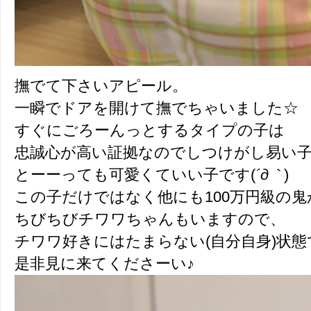
撫でて下さいアピール。
一瞬でドアを開けて撫でちゃいました☆
すぐにごろーんっとするタイプの子は
忠誠心が高い証拠なのでしつけがし易い
とーーっても可愛くていい子です(
´д｀
)
この子だけではなく他にも100万円級の
ちびちびチワワちゃんもいますので、
チワワ好きにはたまらない(自分自身)状態
是非見に来てくださーい♪