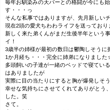
毎年お馴染みの天パーとの格闘が今にも
す・・・っ
そんな私事ではありますが、先月新しい
現在2頭の愛犬ちわわライフを送っております(
新しく来た弟くんがまだ生後半年という
イ！
3歳半の姉様が最初の数日は鬱陶しそうに
1か月経ち・・・完全に姉弟になりました
多頭飼いの子達が一緒のベッドで寝ている
はありましたが
実際に目の当たりにすると胸が爆発しそうに
幸せな気持ちにさせてくれてありがとう
した。笑
さて。