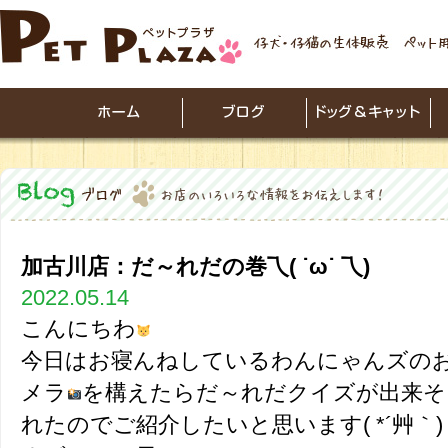
加古川店：だ～れだの巻乁( ˙ω˙ 乁)
2022.05.14
こんにちわ
今日はお寝んねしているわんにゃんズの
メラ
を構えたらだ～れだクイズが出来そ
れたのでご紹介したいと思います( *´艸｀)