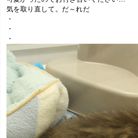
気を取り直して。だ～れだ
・
・
・