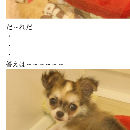
だ～れだ
・
・
・
答えは～～～～～～