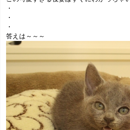
・
・
・
答えは～～～