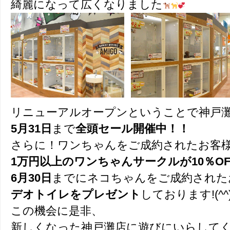
綺麗になって広くなりました
リニューアルオープンということで神戸
5月31日
まで
全頭セール開催中！！
さらに！ワンちゃんをご成約されたお客
1万円以上のワンちゃんサークルが10％OF
6月30日
までにネコちゃんをご成約された
デオトイレをプレゼント
しております!(^^)
この機会に是非、
新しくなった神戸灘店に遊びにいらして