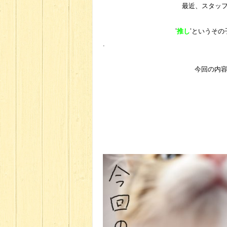
最近、スタッ
’
推し
’というその
.
今回の内