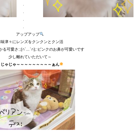
.
.
.
.
アップアップ
興味津々にレンズをクンクンとクン活
る可愛さ:;(∩´﹏`∩);:ピンクのお鼻が可愛いです
少し離れていただいて～
じゃじゃ～～～～～～～～～ぁん