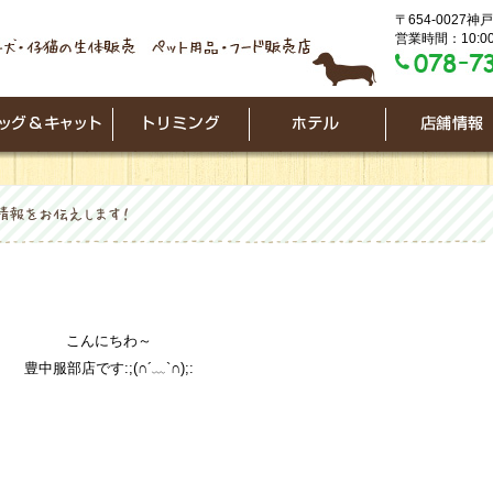
〒654-0027
営業時間：10:00
こんにちわ～
豊中服部店です:;(∩´﹏`∩);: