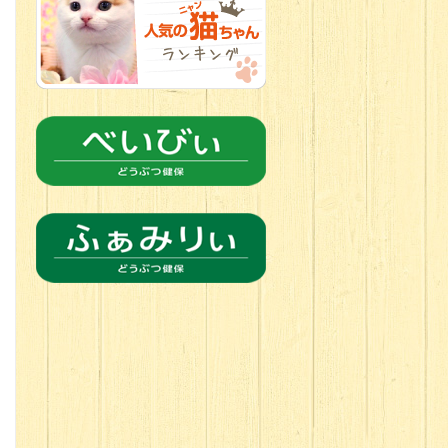
2026.06.21
転入生のご紹
介(*ﾉωﾉ)