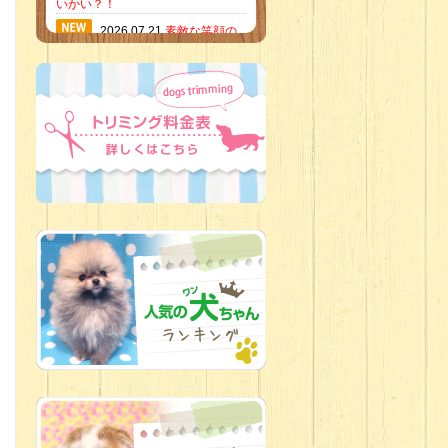
いかい？！
2026.07.21
素敵な笑顔の
ハーフくん
2026.07.18
当店のイチオ
シにゃんこ
2026.07.15
ミニチュア
ピンシャーのご紹介
2026.07.12
♡ rare color
baby’s ♡
2026.07.09
加古川店：可
愛いハーフちゃん特集
2026.07.06
新入生紹介
2026.07.03
ちびっこワン
コ
2026.07.01
ダラダラな猫
スタッフ
2026.06.27
新入生
2026.06.24
人懐っこすぎ
なわんちゃんず