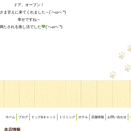
ドア、オープン！
さま甘えに来てくれました～(´へωへ`*)
幸せですね～
満たされる推し活でした
(´へωへ`*)
ホーム
ブログ
ドッグ&キャット
トリミング
ホテル
店舗情報
お問い合わせ
本店情報