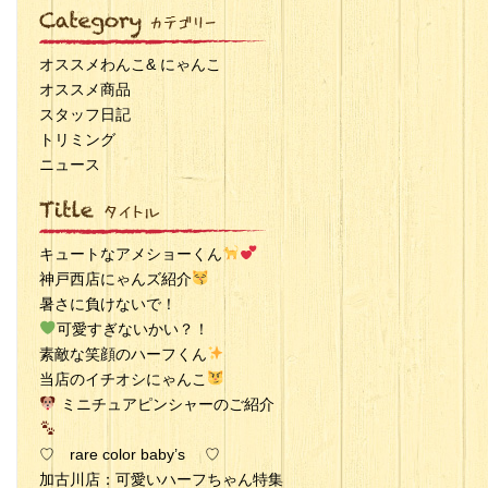
オススメわんこ& にゃんこ
オススメ商品
スタッフ日記
トリミング
ニュース
キュートなアメショーくん
神戸西店にゃんズ紹介
暑さに負けないで！
可愛すぎないかい？！
素敵な笑顔のハーフくん
当店のイチオシにゃんこ
ミニチュアピンシャーのご紹介
♡ rare color baby’s ♡
加古川店：可愛いハーフちゃん特集