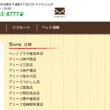
神戸市須磨区千歳町4丁目3-33 ヤマキビル2F
～19:00
ペットプラザ板宿本店
アミーゴ神戸西店
アミーゴ三田店
アミーゴ神戸灘店
アミーゴ加古川店
アミーゴつかしん店
アミーゴ箕面店
アミーゴ明石魚住店
アミーゴ豊中服部店
アミーゴ尼崎昭和通店