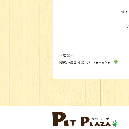
すぐ
心
.
.
.
追記
お家が決まりました（●＾o＾●）