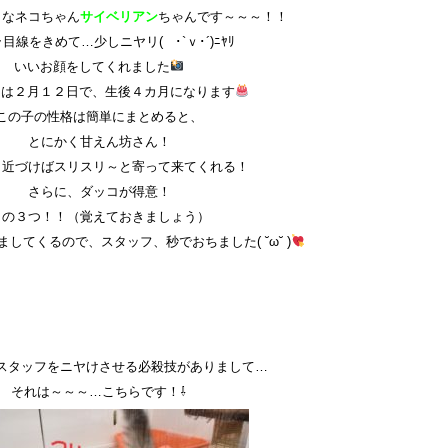
イなネコちゃん
サイベリアン
ちゃんです～～～！！
目線をきめて…少しニヤリ( ･`ｖ･´)ﾆﾔﾘ
いいお顔をしてくれました
日は２月１２日で、生後４カ月になります
この子の性格は簡単にまとめると、
とにかく甘えん坊さん！
、近づけばスリスリ～と寄って来てくれる！
さらに、ダッコが得意！
この３つ！！（覚えておきましょう）
してくるので、スタッフ、秒でおちました( ˘ω˘ )
スタッフをニヤけさせる必殺技がありまして…
それは～～～…こちらです！⇩