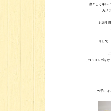
凛々しくキレ
カメラ
お誕生
そして
この３コンボをかま
この子には