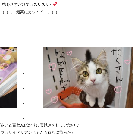
指をさすだけでもスリスリ～
（（（ 最高にカワイイ ）））
.
.
.
.
.
.
.
.
下さいと言わんばかりに窓拭きをしていたので、
ッフもサイベリアンちゃんも待ちに待った）