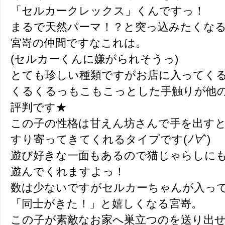
「セルカークレックス」くんですっ！
まるで天然パーマ！？と突っ込みたくな
宮嵜の仲間ですなこれは。
(セルカーくんに嫌がられそうっ)
とても珍しい種類ですがお店に入ってくると
くるくるっもこもこっとした手触りが他
評判です★
この子の性格は甘えん坊さんで手を出す
すり寄ってきてくれるタイプです(
ﾉ∀`
)
遊び好きな一面もあるので猫じゃらしにも
遊んでくれますよっ！
数は少ないですがセルカーちゃんが入っ
「同士がきた！」と嬉しくなる宮嵜。
この子が素敵なお家へ巣立つのを送り出