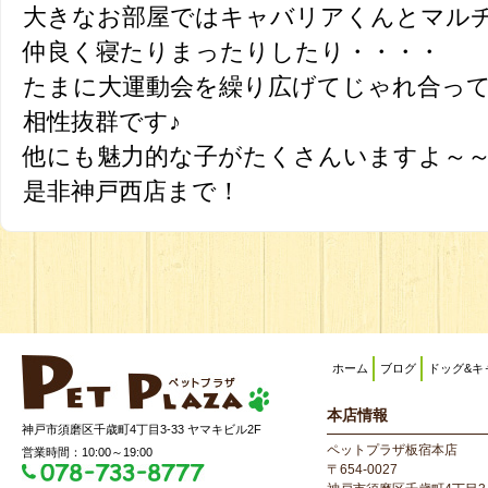
大きなお部屋ではキャバリアくんとマル
仲良く寝たりまったりしたり・・・・
たまに大運動会を繰り広げてじゃれ合っ
相性抜群です♪
他にも魅力的な子がたくさんいますよ～
是非神戸西店まで！
ホーム
ブログ
ドッグ&キ
本店情報
神戸市須磨区千歳町4丁目3-33 ヤマキビル2F
ペットプラザ板宿本店
営業時間：10:00～19:00
〒654-0027