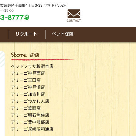
神戸市須磨区千歳町4丁目3-33 ヤマキビル2F
～19:00
ペットプラザ板宿本店
アミーゴ神戸西店
アミーゴ三田店
アミーゴ神戸灘店
アミーゴ加古川店
アミーゴつかしん店
アミーゴ箕面店
アミーゴ明石魚住店
アミーゴ豊中服部店
アミーゴ尼崎昭和通店