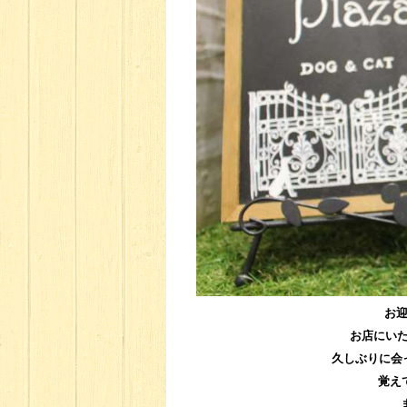
お
お店にい
久しぶりに会
覚え