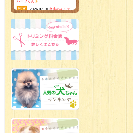
ハーフくん
2026.07.18
当店のイチオ
シにゃんこ
2026.07.15
ミニチュア
ピンシャーのご紹介
2026.07.12
♡ rare color
baby’s ♡
2026.07.09
加古川店：可
愛いハーフちゃん特集
2026.07.06
新入生紹介
2026.07.03
ちびっこワン
コ
2026.07.01
ダラダラな猫
スタッフ
2026.06.27
新入生
2026.06.24
人懐っこすぎ
なわんちゃんず
2026.06.21
転入生のご紹
介(*ﾉωﾉ)