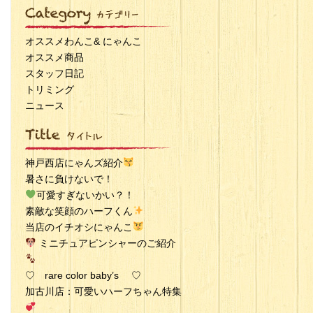
オススメわんこ& にゃんこ
オススメ商品
スタッフ日記
トリミング
ニュース
神戸西店にゃんズ紹介
暑さに負けないで！
可愛すぎないかい？！
素敵な笑顔のハーフくん
当店のイチオシにゃんこ
ミニチュアピンシャーのご紹介
♡ rare color baby’s ♡
加古川店：可愛いハーフちゃん特集