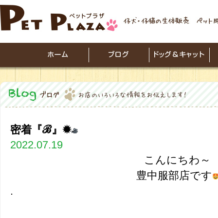
密着『ℬ』✹
2022.07.19
こんにちわ～
豊中服部店です
.