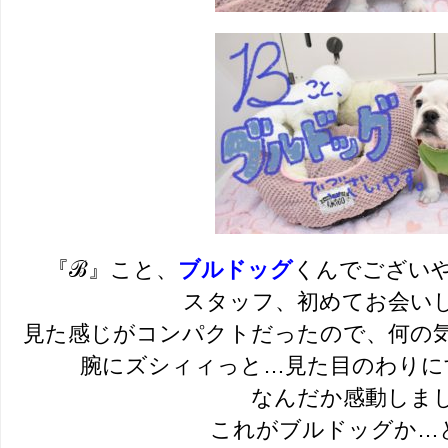
『ℬ』こと、
ブルドッグ
くんでございやす
スタッフ、初めてお会い
見た感じがコンパクトだったので、何の
腕にズシィィっと…見た目のわりに
なんだか感動しま
これがブルドッグか…と( 