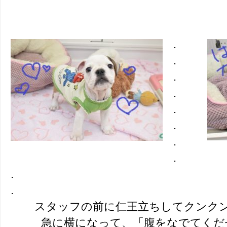
.
.
.
.
.
.
.
.
.
.
スタッフの前に仁王立ちしてクンク
急に横になって、「腹をなでてくだ