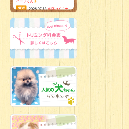
ハーフくん
2026.07.18
当店のイチオ
シにゃんこ
2026.07.15
ミニチュア
ピンシャーのご紹介
2026.07.12
♡ rare color
baby’s ♡
2026.07.09
加古川店：可
愛いハーフちゃん特集
2026.07.06
新入生紹介
2026.07.03
ちびっこワン
コ
2026.07.01
ダラダラな猫
スタッフ
2026.06.27
新入生
2026.06.24
人懐っこすぎ
なわんちゃんず
2026.06.21
転入生のご紹
介(*ﾉωﾉ)