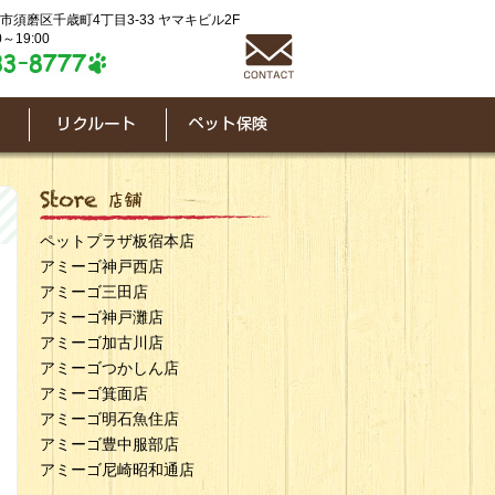
神戸市須磨区千歳町4丁目3-33 ヤマキビル2F
～19:00
ペットプラザ板宿本店
アミーゴ神戸西店
アミーゴ三田店
アミーゴ神戸灘店
アミーゴ加古川店
アミーゴつかしん店
アミーゴ箕面店
アミーゴ明石魚住店
アミーゴ豊中服部店
アミーゴ尼崎昭和通店