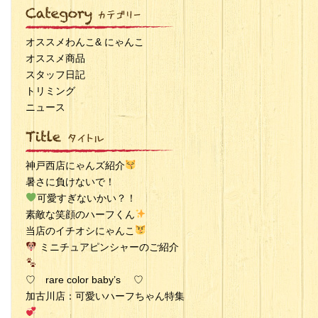
オススメわんこ& にゃんこ
オススメ商品
スタッフ日記
トリミング
ニュース
神戸西店にゃんズ紹介
暑さに負けないで！
可愛すぎないかい？！
素敵な笑顔のハーフくん
当店のイチオシにゃんこ
ミニチュアピンシャーのご紹介
♡ rare color baby’s ♡
加古川店：可愛いハーフちゃん特集