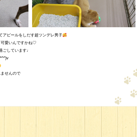
てアピールをしだす超ツンデレ男子
も可愛いんですかね♡
過ごしています♩
^)v
れませんので