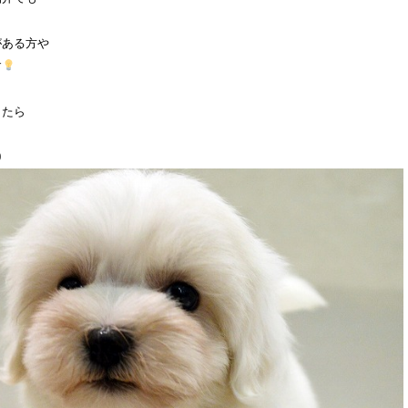
がある方や
す
したら
0