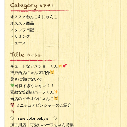
オススメわんこ& にゃんこ
オススメ商品
スタッフ日記
トリミング
ニュース
キュートなアメショーくん
神戸西店にゃんズ紹介
暑さに負けないで！
可愛すぎないかい？！
素敵な笑顔のハーフくん
当店のイチオシにゃんこ
ミニチュアピンシャーのご紹介
♡ rare color baby’s ♡
加古川店：可愛いハーフちゃん特集