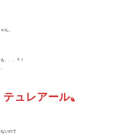
ちゃん。
。
かも、、、？！
た、
・テュレアール〟
いないので