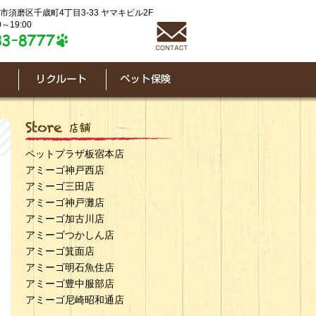
神戸市須磨区千歳町4丁目3-33 ヤマキビル2F
～19:00
ペットプラザ板宿本店
アミーゴ神戸西店
アミーゴ三田店
アミーゴ神戸灘店
アミーゴ加古川店
アミーゴつかしん店
アミーゴ箕面店
アミーゴ明石魚住店
アミーゴ豊中服部店
アミーゴ尼崎昭和通店