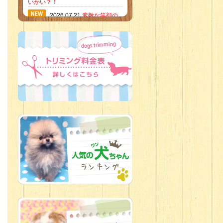
いかい？！
2026.07.21
素敵な笑顔の
ハーフくん
2026.07.18
当店のイチオ
シにゃんこ
2026.07.15
ミニチュア
ピンシャーのご紹介
2026.07.12
♡ rare color
baby’s ♡
2026.07.09
加古川店：可
愛いハーフちゃん特集
2026.07.06
新入生紹介
2026.07.03
ちびっこワン
コ
2026.07.01
ダラダラな猫
スタッフ
2026.06.27
新入生
2026.06.24
人懐っこすぎ
なわんちゃんず