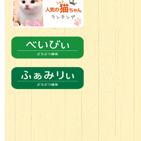
2026.06.21
転入生のご紹
介(*ﾉωﾉ)