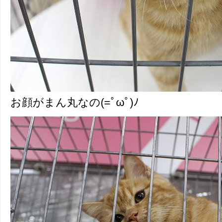
お顔がまん丸なの(=ﾟωﾟ)ﾉ