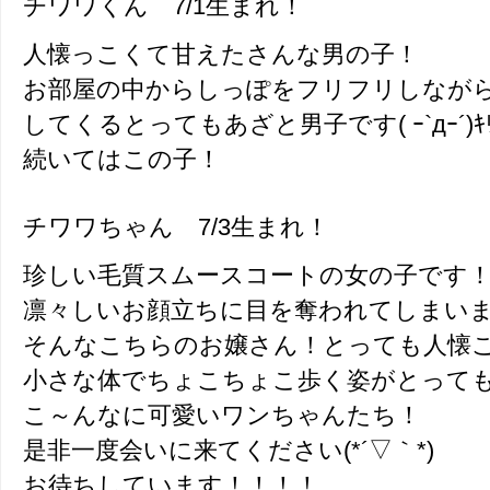
チワワくん 7/1生まれ！
人懐っこくて甘えたさんな男の子！
お部屋の中からしっぽをフリフリしなが
してくるとってもあざと男子です( ｰ`дｰ´)ｷ
続いてはこの子！
チワワちゃん 7/3生まれ！
珍しい毛質スムースコートの女の子です
凛々しいお顔立ちに目を奪われてしまい
そんなこちらのお嬢さん！とっても人懐
小さな体でちょこちょこ歩く姿がとってもかわ
こ～んなに可愛いワンちゃんたち！
是非一度会いに来てください(*´▽｀*)
お待ちしています！！！！