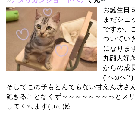
アメリカンショートヘア
くん
お誕生日
まだシュ
ですが、
ついてい
になりま
丸顔大好
からの成
(´へωへ`*)
そしてこの子もとんでもない甘えん坊さ
飽きることなくず～～～～～～～っとス
してくれます( ;ω; )嬉