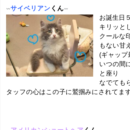
サイベリアン
くん
お誕生日
キリッと
クールな
もない甘
(ギャップ
いつの間
と座り
なでても
タッフの心はこの子に鷲掴みにされてま