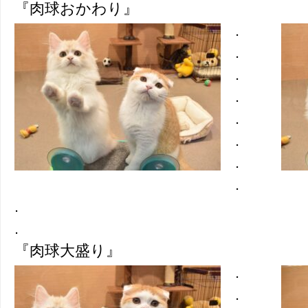
『肉球おかわり』
.
.
.
.
.
.
.
.
.
.
『肉球大盛り』
.
.