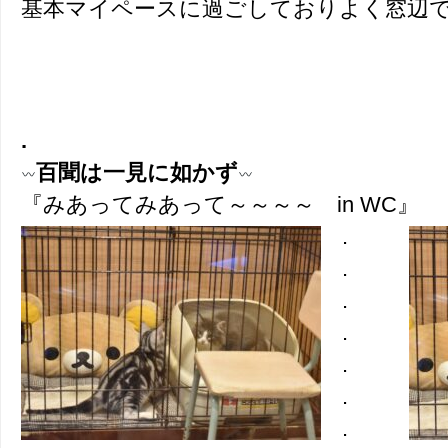
基本マイペースに過ごしておりよく窓辺で寝て
.
百聞は一見に如かず
『みあってみあって～～～～ in WC』
.
.
.
.
.
.
.