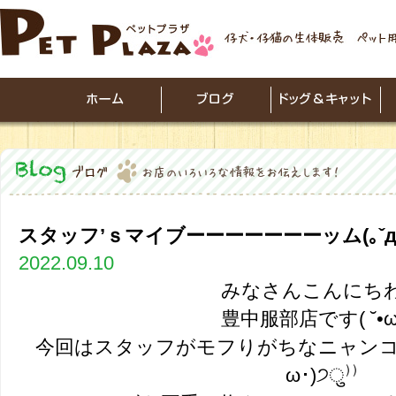
スタッフ’ｓマイブーーーーーーーッム(｡ˇдˇ​｡
2022.09.10
みなさんこんにち
豊中服部店です( ˘•ω•
今回はスタッフがモフりがちなニャンコー
ω･)੭ु⁾⁾