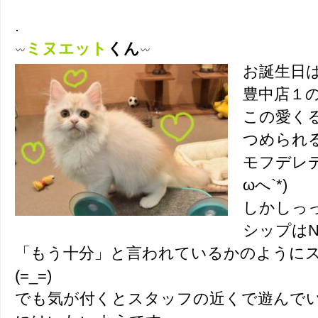
.
ミヌエット
くん
お誕生日
豊中店１
この愛く
つめられ
モフデレデ
ωへ`*)
しかしっ
シップはN
「もう十分」と言われているかのように
(=_=)
でも気が付くとスタッフの近くで遊んで