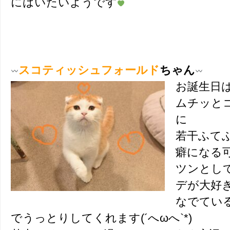
にはいたいようです
スコティッシュフォールド
ちゃん
お誕生日
ムチッと
に
若干ふて
癖になる
ツンとし
デが大好
なでてい
でうっとりしてくれます(´へωへ`*)