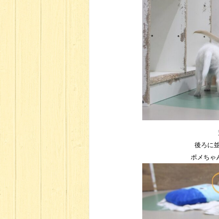
後ろに並
ポメちゃ