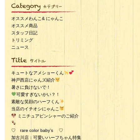
オススメわんこ& にゃんこ
オススメ商品
スタッフ日記
トリミング
ニュース
キュートなアメショーくん
神戸西店にゃんズ紹介
暑さに負けないで！
可愛すぎないかい？！
素敵な笑顔のハーフくん
当店のイチオシにゃんこ
ミニチュアピンシャーのご紹介
♡ rare color baby’s ♡
加古川店：可愛いハーフちゃん特集