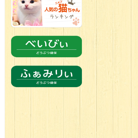
2026.06.21
転入生のご紹
介(*ﾉωﾉ)