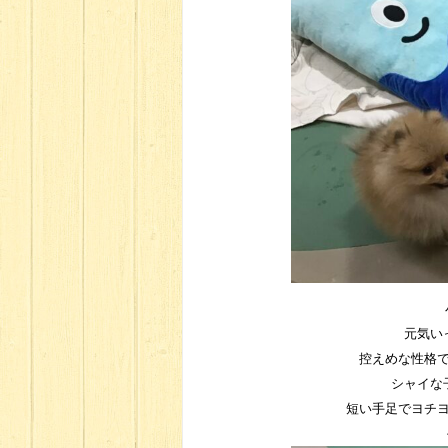
元気い
控えめな性格
シャイな
短い手足でヨチ