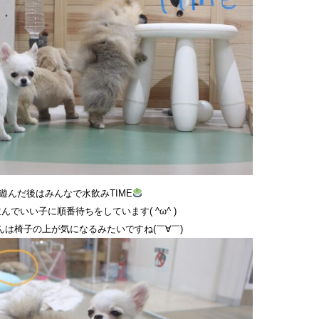
遊んだ後はみんなで水飲みTIME
んでいい子に順番待ちをしています( ^ω^ )
んは椅子の上が気になるみたいですね(￣∀￣)