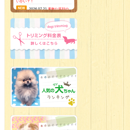
いかい？！
2026.07.21
素敵な笑顔の
ハーフくん
2026.07.18
当店のイチオ
シにゃんこ
2026.07.15
ミニチュア
ピンシャーのご紹介
2026.07.12
♡ rare color
baby’s ♡
2026.07.09
加古川店：可
愛いハーフちゃん特集
2026.07.06
新入生紹介
2026.07.03
ちびっこワン
コ
2026.07.01
ダラダラな猫
スタッフ
2026.06.27
新入生
2026.06.24
人懐っこすぎ
なわんちゃんず