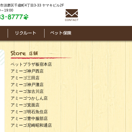
神戸市須磨区千歳町4丁目3-33 ヤマキビル2F
～19:00
ペットプラザ板宿本店
アミーゴ神戸西店
アミーゴ三田店
アミーゴ神戸灘店
アミーゴ加古川店
アミーゴつかしん店
アミーゴ箕面店
アミーゴ明石魚住店
アミーゴ豊中服部店
アミーゴ尼崎昭和通店