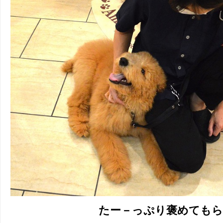
たー－っぷり褒めても