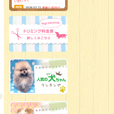
いかい？！
2026.07.21
素敵な笑顔の
ハーフくん
2026.07.18
当店のイチオ
シにゃんこ
2026.07.15
ミニチュア
ピンシャーのご紹介
2026.07.12
♡ rare color
baby’s ♡
2026.07.09
加古川店：可
愛いハーフちゃん特集
2026.07.06
新入生紹介
2026.07.03
ちびっこワン
コ
2026.07.01
ダラダラな猫
スタッフ
2026.06.27
新入生
2026.06.24
人懐っこすぎ
なわんちゃんず