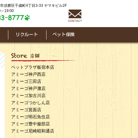
神戸市須磨区千歳町4丁目3-33 ヤマキビル2F
～19:00
ペットプラザ板宿本店
アミーゴ神戸西店
アミーゴ三田店
アミーゴ神戸灘店
アミーゴ加古川店
アミーゴつかしん店
アミーゴ箕面店
アミーゴ明石魚住店
アミーゴ豊中服部店
アミーゴ尼崎昭和通店