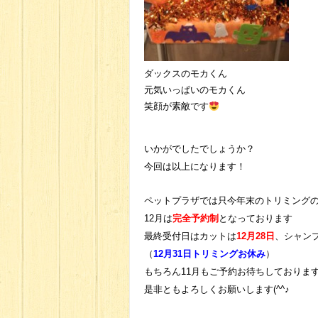
ダックスのモカくん
元気いっぱいのモカくん
笑顔が素敵です
いかがでしたでしょうか？
今回は以上になります！
ペットプラザでは只今年末のトリミング
12月は
完全予約制
となっております
最終受付日はカットは
12月28日
、シャン
（
12月31日トリミングお休み
）
もちろん11月もご予約お待ちしておりま
是非ともよろしくお願いします(^^♪