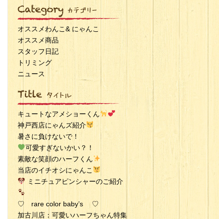
オススメわんこ& にゃんこ
オススメ商品
スタッフ日記
トリミング
ニュース
キュートなアメショーくん
神戸西店にゃんズ紹介
暑さに負けないで！
可愛すぎないかい？！
素敵な笑顔のハーフくん
当店のイチオシにゃんこ
ミニチュアピンシャーのご紹介
♡ rare color baby’s ♡
加古川店：可愛いハーフちゃん特集