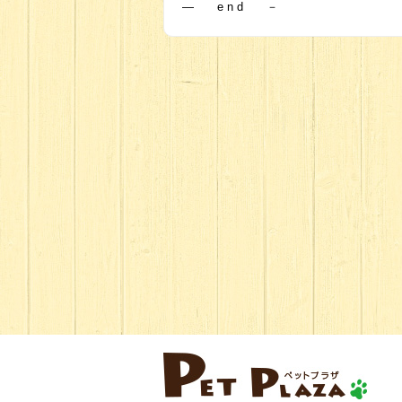
― e n d －