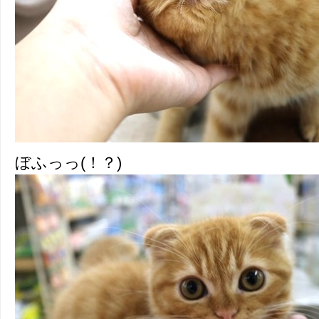
ぼふっっ(！？)