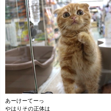
あーけーてーっ
やはりその正体は