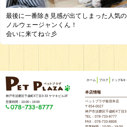
最後に一番除き見感が出てしまった人気の
ノルウェージャンくん！
会いに来てね☆彡
ホーム
ブログ
ドッグ&キ
本店情報
神戸市須磨区千歳町4丁目3-33 ヤマキビル2F
ペットプラザ板宿本店
営業時間：10:00～19:00
〒654-0027
神戸市須磨区千歳町4丁目3-
TEL：078-733-8777
FAX：078-733-8806
営業時間：10:00～19:00