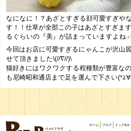
なになに！？あざとすぎる顔可愛すぎや
す！！仕草が全部この子はあざとすぎます
るぐらいの『美』が詰まっていますよね
今回はお店に可愛すぎるにゃんこが沢山
せて頂きました\(//∇//)\
猫好きにはワクワクする程種類が豊富な
も尼崎昭和通店まで足を運んで下さい(*≧∀≦
ホーム
ブログ
ドッグ&キ