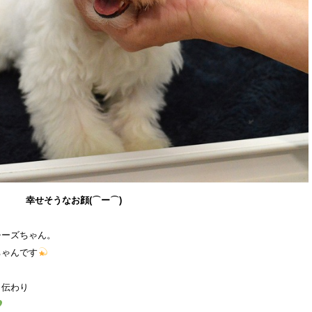
幸せそうなお顔(⌒ー⌒)
チーズちゃん。
ちゃんです
も伝わり