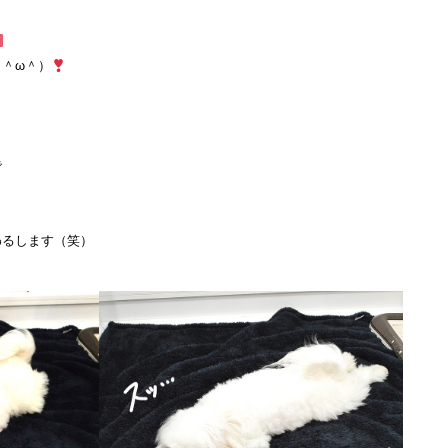
＾ω＾）
で
わるします（笑）