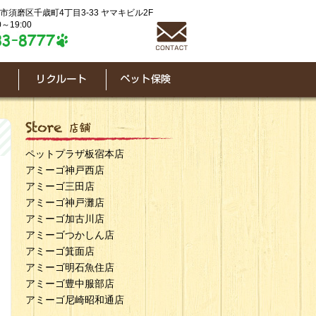
神戸市須磨区千歳町4丁目3-33 ヤマキビル2F
～19:00
ペットプラザ板宿本店
アミーゴ神戸西店
アミーゴ三田店
アミーゴ神戸灘店
アミーゴ加古川店
アミーゴつかしん店
アミーゴ箕面店
アミーゴ明石魚住店
アミーゴ豊中服部店
アミーゴ尼崎昭和通店