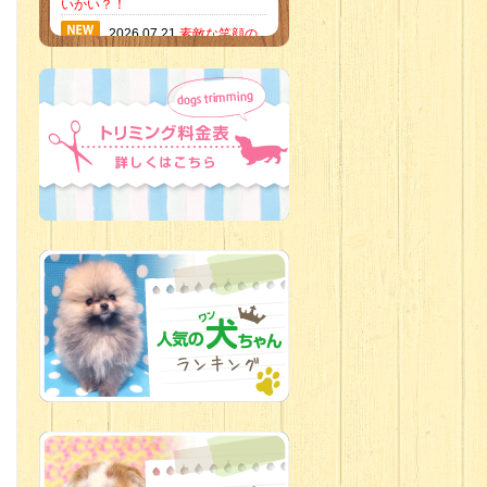
いかい？！
2026.07.21
素敵な笑顔の
ハーフくん
2026.07.18
当店のイチオ
シにゃんこ
2026.07.15
ミニチュア
ピンシャーのご紹介
2026.07.12
♡ rare color
baby’s ♡
2026.07.09
加古川店：可
愛いハーフちゃん特集
2026.07.06
新入生紹介
2026.07.03
ちびっこワン
コ
2026.07.01
ダラダラな猫
スタッフ
2026.06.27
新入生
2026.06.24
人懐っこすぎ
なわんちゃんず