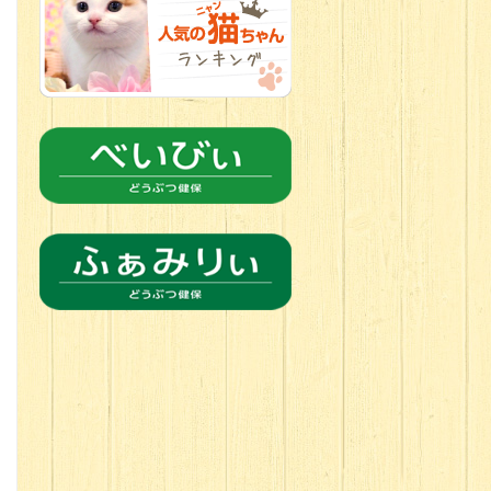
2026.06.21
転入生のご紹
介(*ﾉωﾉ)