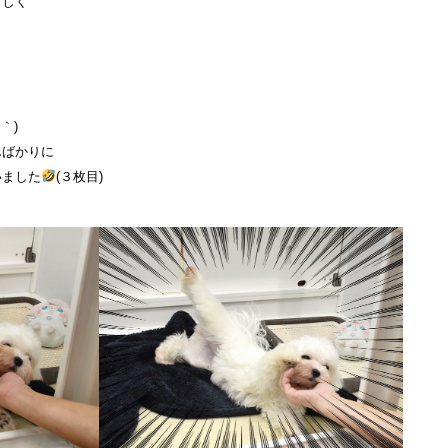
らしく
｀)
んばかりに
いました
(３枚目)