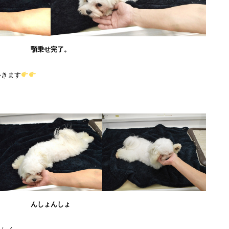
顎乗せ完了。
いきます
んしょんしょ