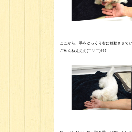
ここから、手をゆっくり右に移動させて
ごめんねえええ(￣▽￣)ｹｹｹ