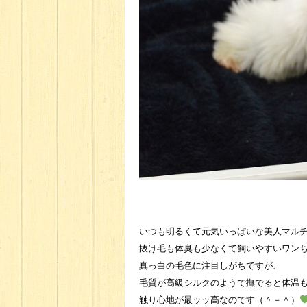
いつも明るくて元気いっぱいな美人マル
抜け毛も体臭も少なくて飼いやすいワン
真っ白の毛色に注目しがちですが、
毛質が高級シルクのようで撫でると体温
触り心地が最ッッ高なのです（＾－＾）