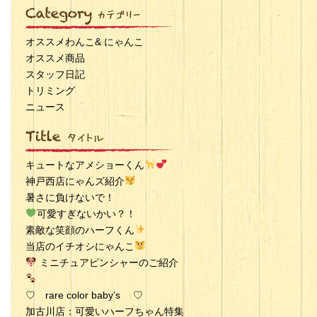
オススメわんこ& にゃんこ
オススメ商品
スタッフ日記
トリミング
ニュース
キュートなアメショーくん
神戸西店にゃんズ紹介
暑さに負けないで！
可愛すぎないかい？！
素敵な笑顔のハーフくん
当店のイチオシにゃんこ
ミニチュアピンシャーのご紹介
♡ rare color baby’s ♡
加古川店：可愛いハーフちゃん特集