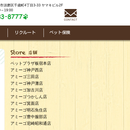
神戸市須磨区千歳町4丁目3-33 ヤマキビル2F
～19:00
ペットプラザ板宿本店
アミーゴ神戸西店
アミーゴ三田店
アミーゴ神戸灘店
アミーゴ加古川店
アミーゴつかしん店
アミーゴ箕面店
アミーゴ明石魚住店
アミーゴ豊中服部店
アミーゴ尼崎昭和通店