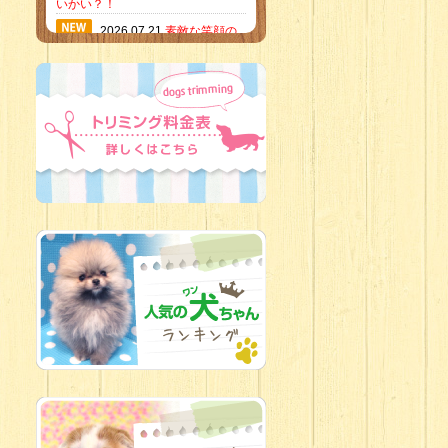
いかい？！
2026.07.21
素敵な笑顔の
ハーフくん
2026.07.18
当店のイチオ
シにゃんこ
2026.07.15
ミニチュア
ピンシャーのご紹介
2026.07.12
♡ rare color
baby’s ♡
2026.07.09
加古川店：可
愛いハーフちゃん特集
2026.07.06
新入生紹介
2026.07.03
ちびっこワン
コ
2026.07.01
ダラダラな猫
スタッフ
2026.06.27
新入生
2026.06.24
人懐っこすぎ
なわんちゃんず