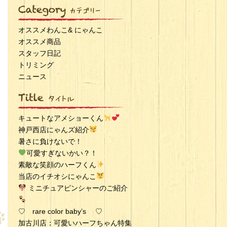
オススメわんこ& にゃんこ
オススメ商品
スタッフ日記
トリミング
ニュース
キュートなアメショーくん
神戸西店にゃんズ紹介
暑さに負けないで！
可愛すぎないかい？！
素敵な笑顔のハーフくん
当店のイチオシにゃんこ
ミニチュアピンシャーのご紹介
♡ rare color baby’s ♡
加古川店：可愛いハーフちゃん特集