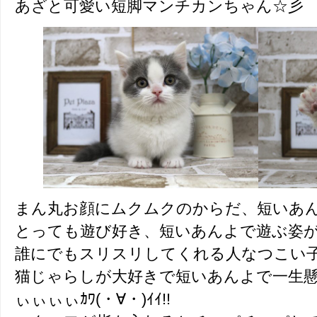
あざと可愛い短脚マンチカンちゃん☆彡
まん丸お顔にムクムクのからだ、短いあ
とっても遊び好き、短いあんよで遊ぶ姿がと
誰にでもスリスリしてくれる人なつこい
猫じゃらしが大好きで短いあんよで一生
ぃぃぃぃｶﾜ(・∀・)ｲｲ!!