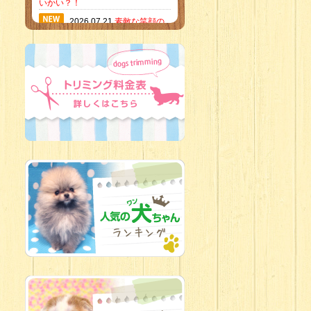
いかい？！
2026.07.21
素敵な笑顔の
ハーフくん
2026.07.18
当店のイチオ
シにゃんこ
2026.07.15
ミニチュア
ピンシャーのご紹介
2026.07.12
♡ rare color
baby’s ♡
2026.07.09
加古川店：可
愛いハーフちゃん特集
2026.07.06
新入生紹介
2026.07.03
ちびっこワン
コ
2026.07.01
ダラダラな猫
スタッフ
2026.06.27
新入生
2026.06.24
人懐っこすぎ
なわんちゃんず