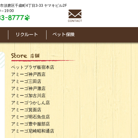
神戸市須磨区千歳町4丁目3-33 ヤマキビル2F
～19:00
ペットプラザ板宿本店
アミーゴ神戸西店
アミーゴ三田店
アミーゴ神戸灘店
アミーゴ加古川店
アミーゴつかしん店
アミーゴ箕面店
アミーゴ明石魚住店
アミーゴ豊中服部店
アミーゴ尼崎昭和通店