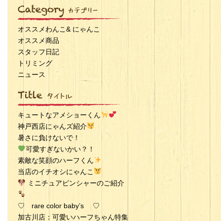
オススメわんこ& にゃんこ
オススメ商品
スタッフ日記
トリミング
ニュース
キュートなアメショーくん
神戸西店にゃんズ紹介
暑さに負けないで！
可愛すぎないかい？！
素敵な笑顔のハーフくん
当店のイチオシにゃんこ
ミニチュアピンシャーのご紹介
♡ rare color baby’s ♡
加古川店：可愛いハーフちゃん特集