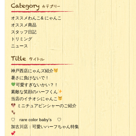
オススメわんこ& にゃんこ
オススメ商品
スタッフ日記
トリミング
ニュース
神戸西店にゃんズ紹介
暑さに負けないで！
可愛すぎないかい？！
素敵な笑顔のハーフくん
当店のイチオシにゃんこ
ミニチュアピンシャーのご紹介
♡ rare color baby’s ♡
加古川店：可愛いハーフちゃん特集