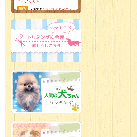
ハーフくん
2026.07.18
当店のイチオ
シにゃんこ
2026.07.15
ミニチュア
ピンシャーのご紹介
2026.07.12
♡ rare color
baby’s ♡
2026.07.09
加古川店：可
愛いハーフちゃん特集
2026.07.06
新入生紹介
2026.07.03
ちびっこワン
コ
2026.07.01
ダラダラな猫
スタッフ
2026.06.27
新入生
2026.06.24
人懐っこすぎ
なわんちゃんず
2026.06.21
転入生のご紹
介(*ﾉωﾉ)