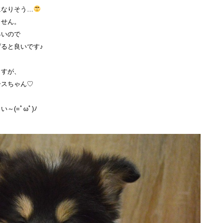
になりそう…
ません。
早いので
ると良いです♪
ますが、
ースちゃん♡
(=ﾟωﾟ)ﾉ