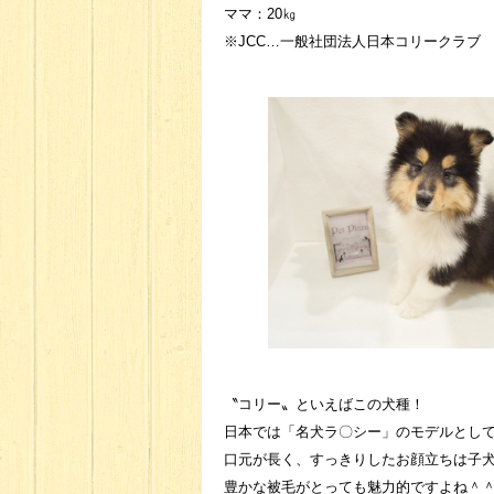
ママ：20㎏
※JCC…一般社団法人日本コリークラブ
〝コリー〟といえばこの犬種！
日本では「名犬ラ〇シー」のモデルとし
口元が長く、すっきりしたお顔立ちは子
豊かな被毛がとっても魅力的ですよね＾