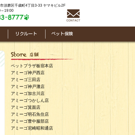
神戸市須磨区千歳町4丁目3-33 ヤマキビル2F
～19:00
ペットプラザ板宿本店
アミーゴ神戸西店
アミーゴ三田店
アミーゴ神戸灘店
アミーゴ加古川店
アミーゴつかしん店
アミーゴ箕面店
アミーゴ明石魚住店
アミーゴ豊中服部店
アミーゴ尼崎昭和通店