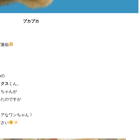
プカプカ
ど激似
ル
の
ックス
くん。
スちゃんが
いたのですが
レアなワンちゃん！
ださい