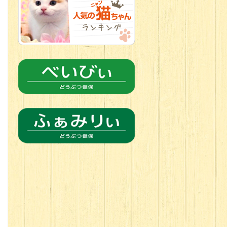
2026.06.21
転入生のご紹
介(*ﾉωﾉ)