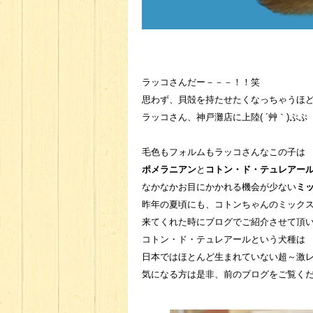
ラッコさんだー－－－！！笑
思わず、貝殻を持たせたくなっちゃうほ
ラッコさん、神戸灘店に上陸( ´艸｀)ぷぷ
毛色もフォルムもラッコさんなこの子は
ポメラニアン
と
コトン・ド・テュレアー
なかなかお目にかかれる機会が少ない
ミ
昨年の夏頃にも、コトンちゃんのミック
来てくれた時にブログでご紹介させて頂
コトン・ド・テュレアールという犬種は
日本ではほとんど生まれていない超～激
気になる方は是非、前のブログをご覧く