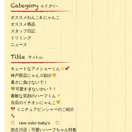
オススメわんこ& にゃんこ
オススメ商品
スタッフ日記
トリミング
ニュース
キュートなアメショーくん
神戸西店にゃんズ紹介
暑さに負けないで！
可愛すぎないかい？！
素敵な笑顔のハーフくん
当店のイチオシにゃんこ
ミニチュアピンシャーのご紹介
♡ rare color baby’s ♡
加古川店：可愛いハーフちゃん特集