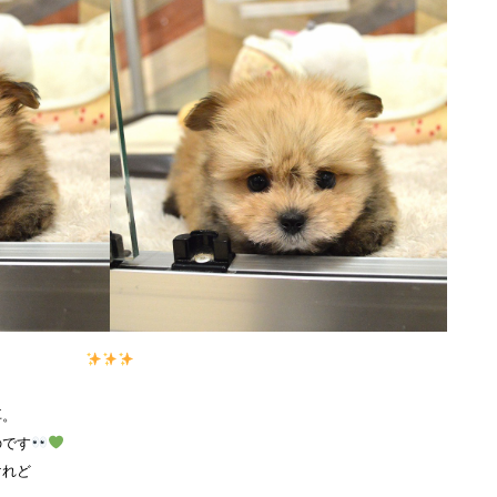
耳。
のです
けれど