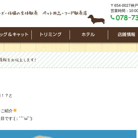
〒654-0027
営業時間：10:00
類！？と
をご紹介
:(；ﾞﾟ’ωﾟ’):