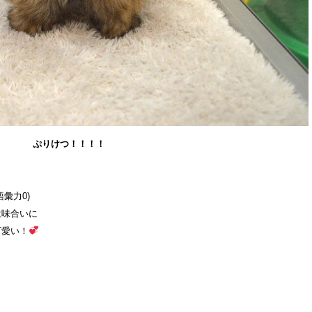
ぷりけつ！！！！
彙力0)
意味合いに
可愛い！
、