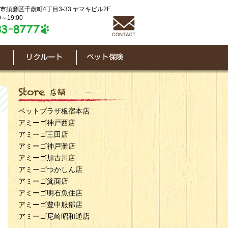
神戸市須磨区千歳町4丁目3-33 ヤマキビル2F
～19:00
ペットプラザ板宿本店
アミーゴ神戸西店
アミーゴ三田店
アミーゴ神戸灘店
アミーゴ加古川店
アミーゴつかしん店
アミーゴ箕面店
アミーゴ明石魚住店
アミーゴ豊中服部店
アミーゴ尼崎昭和通店