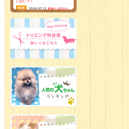
いかい？！
2026.07.21
素敵な笑顔の
ハーフくん
2026.07.18
当店のイチオ
シにゃんこ
2026.07.15
ミニチュア
ピンシャーのご紹介
2026.07.12
♡ rare color
baby’s ♡
2026.07.09
加古川店：可
愛いハーフちゃん特集
2026.07.06
新入生紹介
2026.07.03
ちびっこワン
コ
2026.07.01
ダラダラな猫
スタッフ
2026.06.27
新入生
2026.06.24
人懐っこすぎ
なわんちゃんず