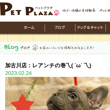
加古川店：レアンチの巻乁( ˙ω˙ 乁)
2023.02.24