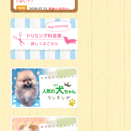
いかい？！
2026.07.21
素敵な笑顔の
ハーフくん
2026.07.18
当店のイチオ
シにゃんこ
2026.07.15
ミニチュア
ピンシャーのご紹介
2026.07.12
♡ rare color
baby’s ♡
2026.07.09
加古川店：可
愛いハーフちゃん特集
2026.07.06
新入生紹介
2026.07.03
ちびっこワン
コ
2026.07.01
ダラダラな猫
スタッフ
2026.06.27
新入生
2026.06.24
人懐っこすぎ
なわんちゃんず