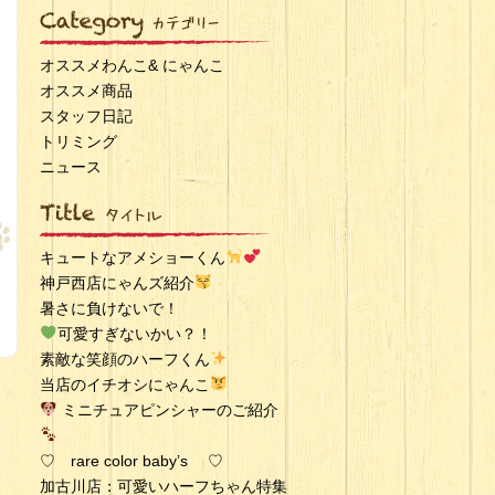
オススメわんこ& にゃんこ
オススメ商品
スタッフ日記
トリミング
ニュース
キュートなアメショーくん
神戸西店にゃんズ紹介
暑さに負けないで！
可愛すぎないかい？！
素敵な笑顔のハーフくん
当店のイチオシにゃんこ
ミニチュアピンシャーのご紹介
♡ rare color baby’s ♡
加古川店：可愛いハーフちゃん特集