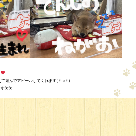
ん
えて遊んでアピールしてくれます(〃ω〃)
ます笑笑