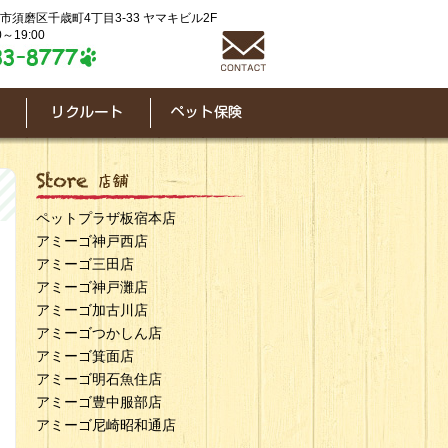
神戸市須磨区千歳町4丁目3-33 ヤマキビル2F
～19:00
ペットプラザ板宿本店
アミーゴ神戸西店
アミーゴ三田店
アミーゴ神戸灘店
アミーゴ加古川店
アミーゴつかしん店
アミーゴ箕面店
アミーゴ明石魚住店
アミーゴ豊中服部店
アミーゴ尼崎昭和通店