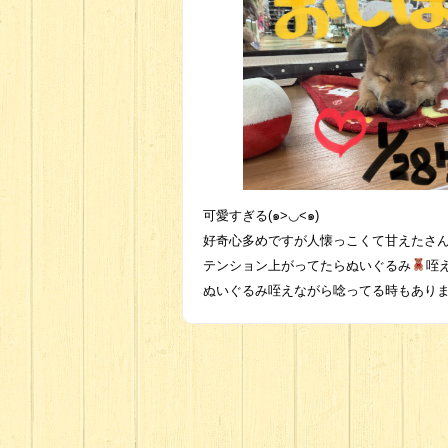
可愛すぎる(๑>◡<๑)
好奇心多めですが人懐っこくて甘えたさ
テンション上がってたらぬいぐるみ
咥
ぬいぐるみ咥えながら唸ってる時もあり