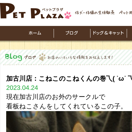
加古川店：こねこのこねくんの巻乁( ˙ω˙ 乁
2023.04.24
現在加古川店のお外のサークルで
看板ねこさんをしてくれているこの子。