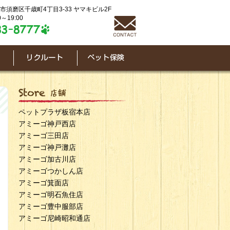
神戸市須磨区千歳町4丁目3-33 ヤマキビル2F
～19:00
ペットプラザ板宿本店
アミーゴ神戸西店
アミーゴ三田店
アミーゴ神戸灘店
アミーゴ加古川店
アミーゴつかしん店
アミーゴ箕面店
アミーゴ明石魚住店
アミーゴ豊中服部店
アミーゴ尼崎昭和通店