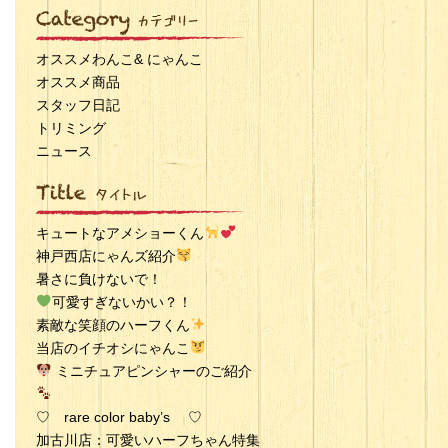
オススメわんこ& にゃんこ
オススメ商品
スタッフ日記
トリミング
ニュース
キュートなアメショーくん
神戸西店にゃんズ紹介
暑さに負けないで！
可愛すぎないかい？！
素敵な笑顔のハーフくん
当店のイチオシにゃんこ
ミニチュアピンシャーのご紹介
♡ rare color baby’s ♡
加古川店：可愛いハーフちゃん特集