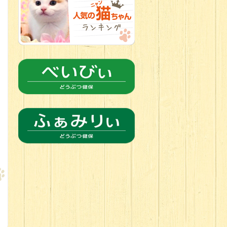
2026.06.21
転入生のご紹
介(*ﾉωﾉ)