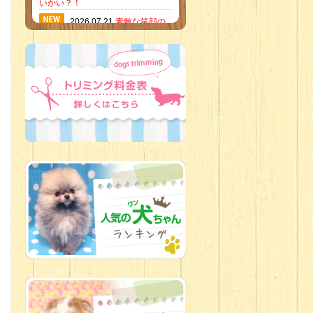
いかい？！
2026.07.21
素敵な笑顔の
ハーフくん
2026.07.18
当店のイチオ
シにゃんこ
2026.07.15
ミニチュア
ピンシャーのご紹介
2026.07.12
♡ rare color
baby’s ♡
2026.07.09
加古川店：可
愛いハーフちゃん特集
2026.07.06
新入生紹介
2026.07.03
ちびっこワン
コ
2026.07.01
ダラダラな猫
スタッフ
2026.06.27
新入生
2026.06.24
人懐っこすぎ
なわんちゃんず