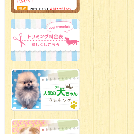
いかい？！
2026.07.21
素敵な笑顔の
ハーフくん
2026.07.18
当店のイチオ
シにゃんこ
2026.07.15
ミニチュア
ピンシャーのご紹介
2026.07.12
♡ rare color
baby’s ♡
2026.07.09
加古川店：可
愛いハーフちゃん特集
2026.07.06
新入生紹介
2026.07.03
ちびっこワン
コ
2026.07.01
ダラダラな猫
スタッフ
2026.06.27
新入生
2026.06.24
人懐っこすぎ
なわんちゃんず