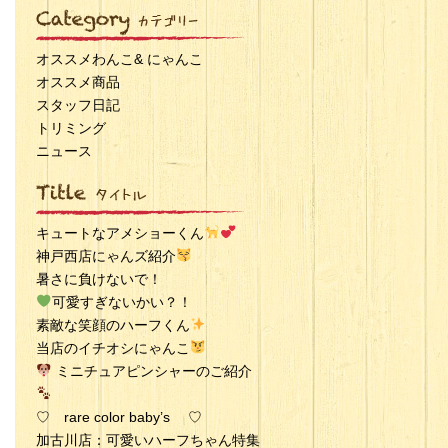
オススメわんこ& にゃんこ
オススメ商品
スタッフ日記
トリミング
ニュース
キュートなアメショーくん
神戸西店にゃんズ紹介
暑さに負けないで！
可愛すぎないかい？！
素敵な笑顔のハーフくん
当店のイチオシにゃんこ
ミニチュアピンシャーのご紹介
♡ rare color baby’s ♡
加古川店：可愛いハーフちゃん特集