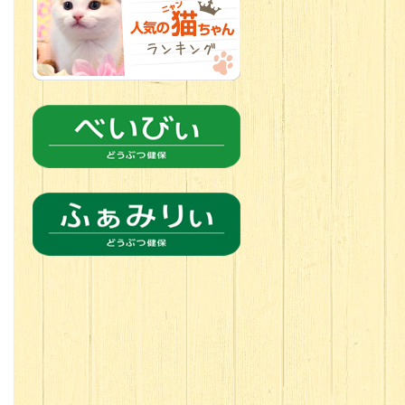
2026.06.21
転入生のご紹
介(*ﾉωﾉ)