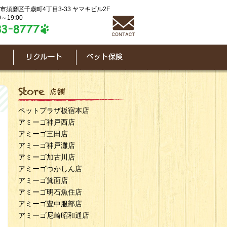
神戸市須磨区千歳町4丁目3-33 ヤマキビル2F
～19:00
ペットプラザ板宿本店
アミーゴ神戸西店
アミーゴ三田店
アミーゴ神戸灘店
アミーゴ加古川店
アミーゴつかしん店
アミーゴ箕面店
アミーゴ明石魚住店
アミーゴ豊中服部店
アミーゴ尼崎昭和通店