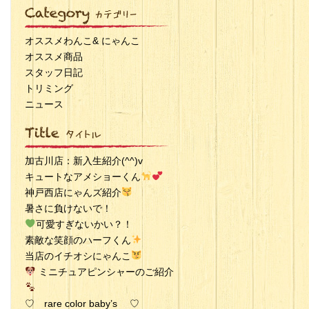
オススメわんこ& にゃんこ
オススメ商品
スタッフ日記
トリミング
ニュース
加古川店：新入生紹介(^^)v
キュートなアメショーくん
神戸西店にゃんズ紹介
暑さに負けないで！
可愛すぎないかい？！
素敵な笑顔のハーフくん
当店のイチオシにゃんこ
ミニチュアピンシャーのご紹介
♡ rare color baby’s ♡