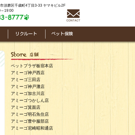
神戸市須磨区千歳町4丁目3-33 ヤマキビル2F
～19:00
ペットプラザ板宿本店
アミーゴ神戸西店
アミーゴ三田店
アミーゴ神戸灘店
アミーゴ加古川店
アミーゴつかしん店
アミーゴ箕面店
アミーゴ明石魚住店
アミーゴ豊中服部店
アミーゴ尼崎昭和通店