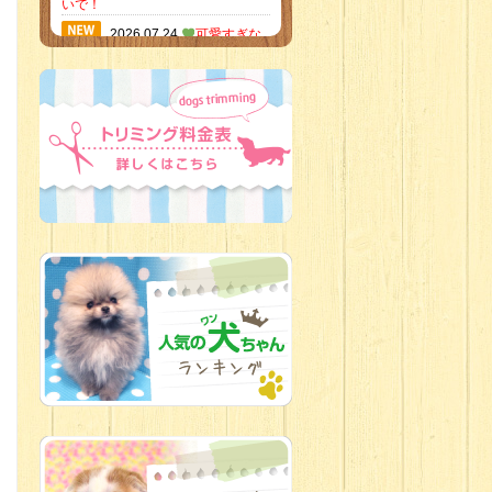
いで！
2026.07.24
可愛すぎな
いかい？！
2026.07.21
素敵な笑顔の
ハーフくん
2026.07.18
当店のイチオ
シにゃんこ
2026.07.15
ミニチュア
ピンシャーのご紹介
2026.07.12
♡ rare color
baby’s ♡
2026.07.09
加古川店：可
愛いハーフちゃん特集
2026.07.06
新入生紹介
2026.07.03
ちびっこワン
コ
2026.07.01
ダラダラな猫
スタッフ
2026.06.27
新入生