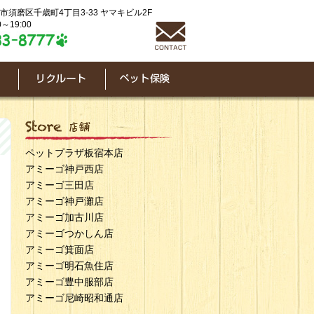
神戸市須磨区千歳町4丁目3-33 ヤマキビル2F
～19:00
ペットプラザ板宿本店
アミーゴ神戸西店
アミーゴ三田店
アミーゴ神戸灘店
アミーゴ加古川店
アミーゴつかしん店
アミーゴ箕面店
アミーゴ明石魚住店
アミーゴ豊中服部店
アミーゴ尼崎昭和通店