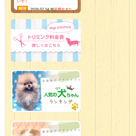
いで！
2026.07.24
可愛すぎな
いかい？！
2026.07.21
素敵な笑顔の
ハーフくん
2026.07.18
当店のイチオ
シにゃんこ
2026.07.15
ミニチュア
ピンシャーのご紹介
2026.07.12
♡ rare color
baby’s ♡
2026.07.09
加古川店：可
愛いハーフちゃん特集
2026.07.06
新入生紹介
2026.07.03
ちびっこワン
コ
2026.07.01
ダラダラな猫
スタッフ
2026.06.27
新入生