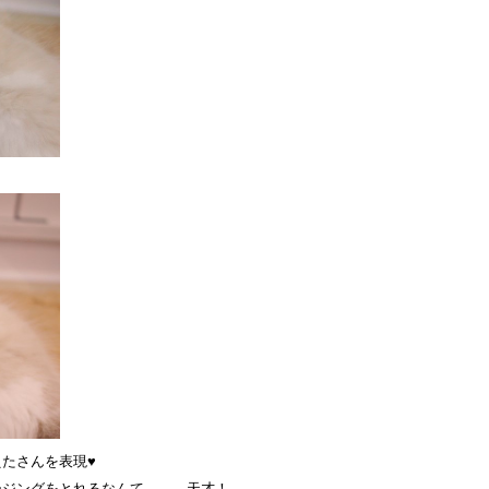
たさんを表現♥
ージングをとれるなんて．．．天才！