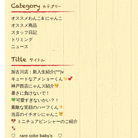
オススメわんこ& にゃんこ
オススメ商品
スタッフ日記
トリミング
ニュース
加古川店：新入生紹介(^^)v
キュートなアメショーくん
神戸西店にゃんズ紹介
暑さに負けないで！
可愛すぎないかい？！
素敵な笑顔のハーフくん
当店のイチオシにゃんこ
ミニチュアピンシャーのご紹介
♡ rare color baby’s ♡