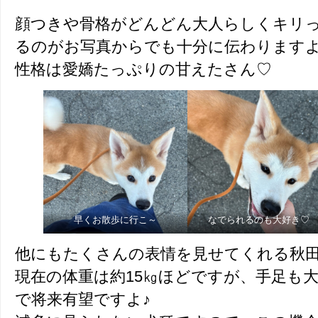
顔つきや骨格がどんどん大人らしくキリ
るのがお写真からでも十分に伝わりますよ
性格は愛嬌たっぷりの甘えたさん♡
早くお散歩に行こ～
なでられるのも大好き♡
他にもたくさんの表情を見せてくれる秋
現在の体重は約15㎏ほどですが、手足も
で将来有望ですよ♪