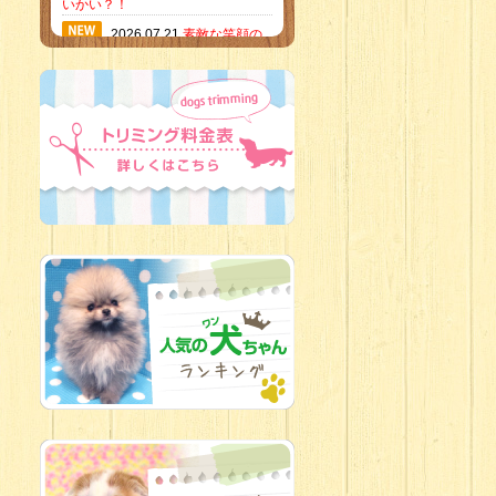
いかい？！
2026.07.21
素敵な笑顔の
ハーフくん
2026.07.18
当店のイチオ
シにゃんこ
2026.07.15
ミニチュア
ピンシャーのご紹介
2026.07.12
♡ rare color
baby’s ♡
2026.07.09
加古川店：可
愛いハーフちゃん特集
2026.07.06
新入生紹介
2026.07.03
ちびっこワン
コ
2026.07.01
ダラダラな猫
スタッフ
2026.06.27
新入生
2026.06.24
人懐っこすぎ
なわんちゃんず