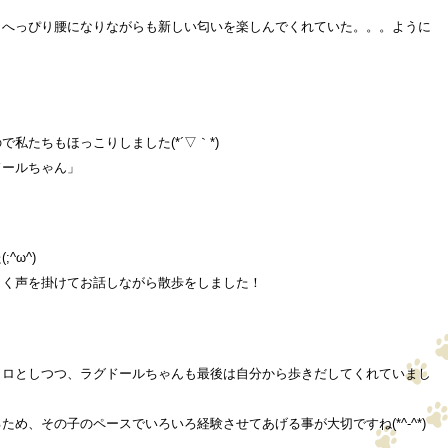
しへっぴり腰になりながらも新しい匂いを楽しんでくれていた。。。ように
私たちもほっこりしました(*´▽｀*)
ドールちゃん」
^ω^)
しく声を掛けてお話しながら散歩をしました！
ョロとしつつ、ラグドールちゃんも最後は自分から歩きだしてくれていまし
め、その子のペースでいろいろ経験させてあげる事が大切ですね(*^-^*)