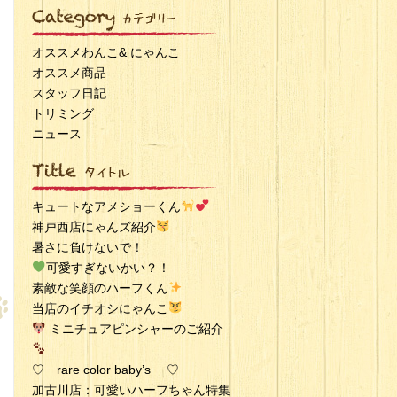
オススメわんこ& にゃんこ
オススメ商品
スタッフ日記
トリミング
ニュース
キュートなアメショーくん
神戸西店にゃんズ紹介
暑さに負けないで！
可愛すぎないかい？！
素敵な笑顔のハーフくん
当店のイチオシにゃんこ
ミニチュアピンシャーのご紹介
♡ rare color baby’s ♡
加古川店：可愛いハーフちゃん特集