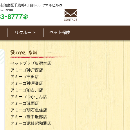
神戸市須磨区千歳町4丁目3-33 ヤマキビル2F
～19:00
ペットプラザ板宿本店
アミーゴ神戸西店
アミーゴ三田店
アミーゴ神戸灘店
アミーゴ加古川店
アミーゴつかしん店
アミーゴ箕面店
アミーゴ明石魚住店
アミーゴ豊中服部店
アミーゴ尼崎昭和通店