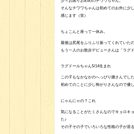
少々お困りおめめのチワワちゃん。
そんなチワワちゃんは初めてのお外に少
感じます（笑）
ちょこんと座って一休み。
最後は尻尾をふりふり振ってくれていたので
もう一人のお散歩デビューさんは「ラグ
ラグドールちゃん5/14生まれ
この子もなかなかのへっぴり腰さんでした(;
初めてのことに少し怖がりさんなので優
にゃんにゃの？これ
気になることがたくさんなのでキョロキ
た♪
その子その子でいろいろな性格の子が居るた