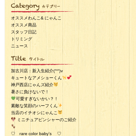
オススメわんこ& にゃんこ
オススメ商品
スタッフ日記
トリミング
ニュース
加古川店：新入生紹介(^^)v
キュートなアメショーくん
神戸西店にゃんズ紹介
暑さに負けないで！
可愛すぎないかい？！
素敵な笑顔のハーフくん
当店のイチオシにゃんこ
ミニチュアピンシャーのご紹介
♡ rare color baby’s ♡