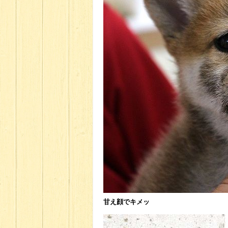
甘え顔でキメッ