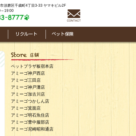
神戸市須磨区千歳町4丁目3-33 ヤマキビル2F
～19:00
ペットプラザ板宿本店
アミーゴ神戸西店
アミーゴ三田店
アミーゴ神戸灘店
アミーゴ加古川店
アミーゴつかしん店
アミーゴ箕面店
アミーゴ明石魚住店
アミーゴ豊中服部店
アミーゴ尼崎昭和通店