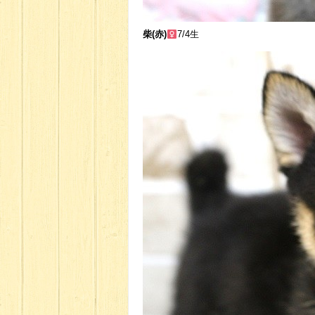
柴(赤)
7/4生