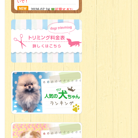
いで！
2026.07.24
可愛すぎな
いかい？！
2026.07.21
素敵な笑顔の
ハーフくん
2026.07.18
当店のイチオ
シにゃんこ
2026.07.15
ミニチュア
ピンシャーのご紹介
2026.07.12
♡ rare color
baby’s ♡
2026.07.09
加古川店：可
愛いハーフちゃん特集
2026.07.06
新入生紹介
2026.07.03
ちびっこワン
コ
2026.07.01
ダラダラな猫
スタッフ
2026.06.27
新入生