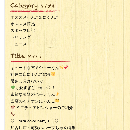
オススメわんこ& にゃんこ
オススメ商品
スタッフ日記
トリミング
ニュース
キュートなアメショーくん
神戸西店にゃんズ紹介
暑さに負けないで！
可愛すぎないかい？！
素敵な笑顔のハーフくん
当店のイチオシにゃんこ
ミニチュアピンシャーのご紹介
♡ rare color baby’s ♡
加古川店：可愛いハーフちゃん特集