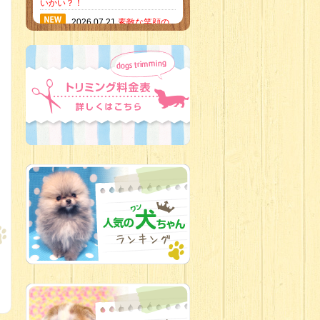
いかい？！
2026.07.21
素敵な笑顔の
ハーフくん
2026.07.18
当店のイチオ
シにゃんこ
2026.07.15
ミニチュア
ピンシャーのご紹介
2026.07.12
♡ rare color
baby’s ♡
2026.07.09
加古川店：可
愛いハーフちゃん特集
2026.07.06
新入生紹介
2026.07.03
ちびっこワン
コ
2026.07.01
ダラダラな猫
スタッフ
2026.06.27
新入生
2026.06.24
人懐っこすぎ
なわんちゃんず