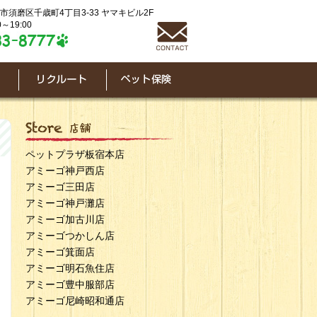
神戸市須磨区千歳町4丁目3-33 ヤマキビル2F
～19:00
ペットプラザ板宿本店
アミーゴ神戸西店
アミーゴ三田店
アミーゴ神戸灘店
アミーゴ加古川店
アミーゴつかしん店
アミーゴ箕面店
アミーゴ明石魚住店
アミーゴ豊中服部店
アミーゴ尼崎昭和通店