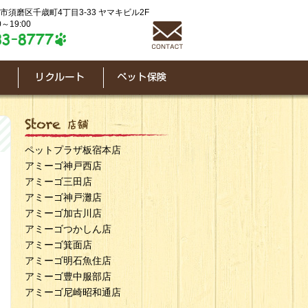
神戸市須磨区千歳町4丁目3-33 ヤマキビル2F
～19:00
ペットプラザ板宿本店
アミーゴ神戸西店
アミーゴ三田店
アミーゴ神戸灘店
アミーゴ加古川店
アミーゴつかしん店
アミーゴ箕面店
アミーゴ明石魚住店
アミーゴ豊中服部店
アミーゴ尼崎昭和通店