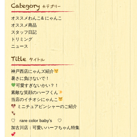
オススメわんこ& にゃんこ
オススメ商品
スタッフ日記
トリミング
ニュース
神戸西店にゃんズ紹介
暑さに負けないで！
可愛すぎないかい？！
素敵な笑顔のハーフくん
当店のイチオシにゃんこ
ミニチュアピンシャーのご紹介
♡ rare color baby’s ♡
加古川店：可愛いハーフちゃん特集