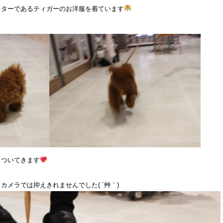
クターであるティガーのお洋服を着ています
っついてきます
メラでは抑えきれませんでした( ´艸｀)