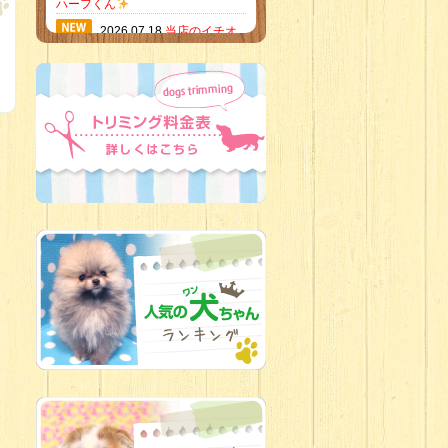
ハーフくん
2026.07.18
当店のイチオ
シにゃんこ
2026.07.15
ミニチュア
ピンシャーのご紹介
2026.07.12
♡ rare color
baby’s ♡
2026.07.09
加古川店：可
愛いハーフちゃん特集
2026.07.06
新入生紹介
2026.07.03
ちびっこワン
コ
2026.07.01
ダラダラな猫
スタッフ
2026.06.27
新入生
2026.06.24
人懐っこすぎ
なわんちゃんず
2026.06.21
転入生のご紹
介(*ﾉωﾉ)