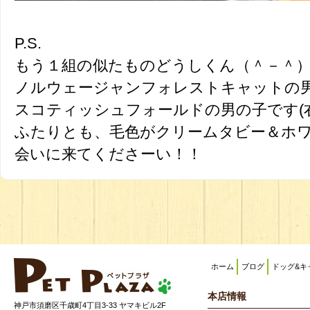
P.S.
もう１組の似たものどうしくん（＾－＾
ノルウェージャンフォレストキャットの男
スコティッシュフォールドの男の子です(右
ふたりとも、毛色がクリームタビー＆ホ
会いに来てくださーい！！
ホーム
ブログ
ドッグ&キ
本店情報
神戸市須磨区千歳町4丁目3-33 ヤマキビル2F