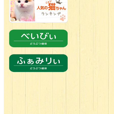
2026.06.21
転入生のご紹
介(*ﾉωﾉ)