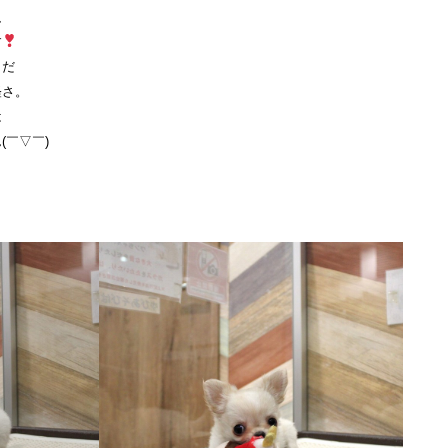
、
す
まだ
軽さ。
は
￣▽￣)