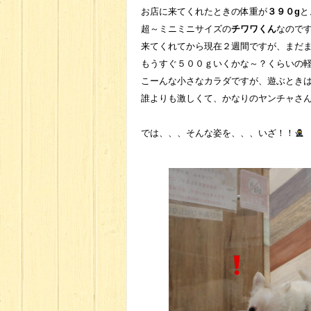
お店に来てくれたときの体重が
３９０g
と
超～ミニミニサイズの
チワワくん
なので
来てくれてから現在２週間ですが、まだ
もうすぐ５００ｇいくかな～？くらいの
こーんな小さなカラダですが、遊ぶとき
誰よりも激しくて、かなりのヤンチャさん(
では、、、そんな姿を、、、いざ！！