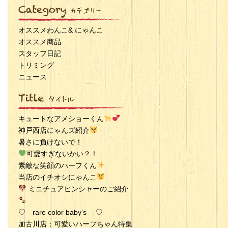
オススメわんこ& にゃんこ
オススメ商品
スタッフ日記
トリミング
ニュース
キュートなアメショーくん
神戸西店にゃんズ紹介
暑さに負けないで！
可愛すぎないかい？！
素敵な笑顔のハーフくん
当店のイチオシにゃんこ
ミニチュアピンシャーのご紹介
♡ rare color baby’s ♡
加古川店：可愛いハーフちゃん特集