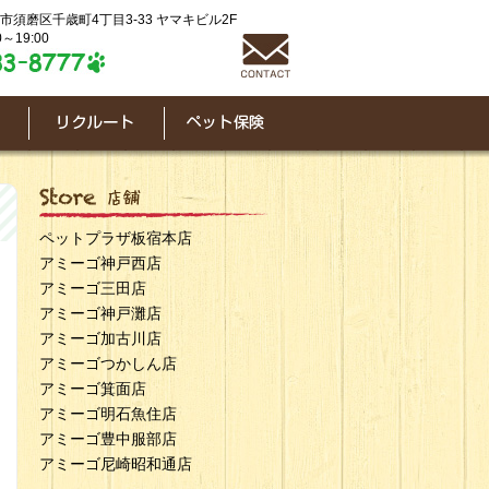
神戸市須磨区千歳町4丁目3-33 ヤマキビル2F
～19:00
ペットプラザ板宿本店
アミーゴ神戸西店
アミーゴ三田店
アミーゴ神戸灘店
アミーゴ加古川店
アミーゴつかしん店
アミーゴ箕面店
アミーゴ明石魚住店
アミーゴ豊中服部店
アミーゴ尼崎昭和通店