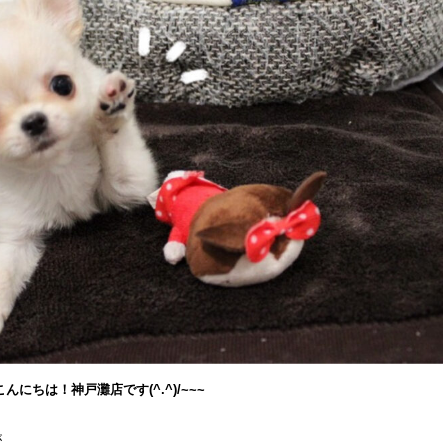
こんにちは！神戸灘店です(^.^)/~~~
が