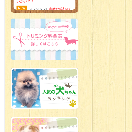
いかい？！
2026.07.21
素敵な笑顔の
ハーフくん
2026.07.18
当店のイチオ
シにゃんこ
2026.07.15
ミニチュア
ピンシャーのご紹介
2026.07.12
♡ rare color
baby’s ♡
2026.07.09
加古川店：可
愛いハーフちゃん特集
2026.07.06
新入生紹介
2026.07.03
ちびっこワン
コ
2026.07.01
ダラダラな猫
スタッフ
2026.06.27
新入生
2026.06.24
人懐っこすぎ
なわんちゃんず