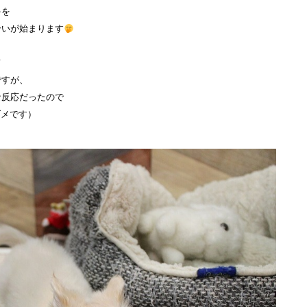
ゃを
合いが始まります
て
ですが、
な反応だったので
ダメです）