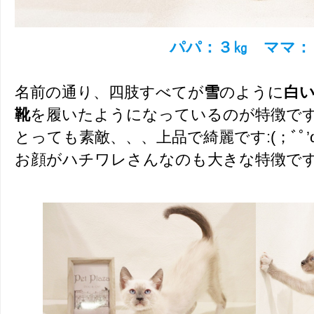
パパ：３㎏ ママ：
名前の通り、四肢すべてが
雪
のように
白
靴
を履いたようになっているのが特徴で
とっても素敵、、、上品で綺麗です:(；ﾞﾟ’ωﾟ
お顔がハチワレさんなのも大きな特徴で