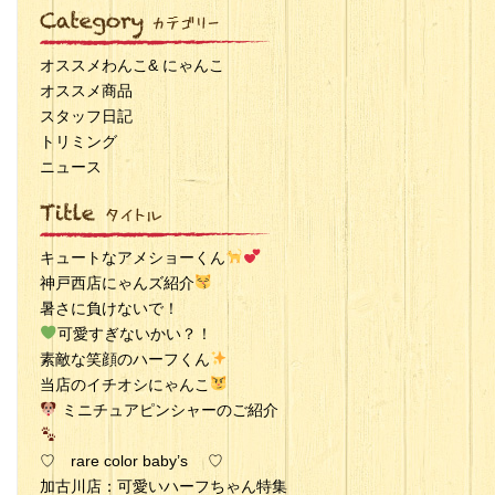
オススメわんこ& にゃんこ
オススメ商品
スタッフ日記
トリミング
ニュース
キュートなアメショーくん
神戸西店にゃんズ紹介
暑さに負けないで！
可愛すぎないかい？！
素敵な笑顔のハーフくん
当店のイチオシにゃんこ
ミニチュアピンシャーのご紹介
♡ rare color baby’s ♡
加古川店：可愛いハーフちゃん特集