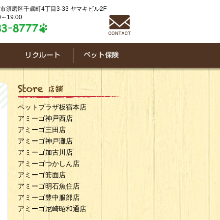
神戸市須磨区千歳町4丁目3-33 ヤマキビル2F
～19:00
ペットプラザ板宿本店
アミーゴ神戸西店
アミーゴ三田店
アミーゴ神戸灘店
アミーゴ加古川店
アミーゴつかしん店
アミーゴ箕面店
アミーゴ明石魚住店
アミーゴ豊中服部店
アミーゴ尼崎昭和通店