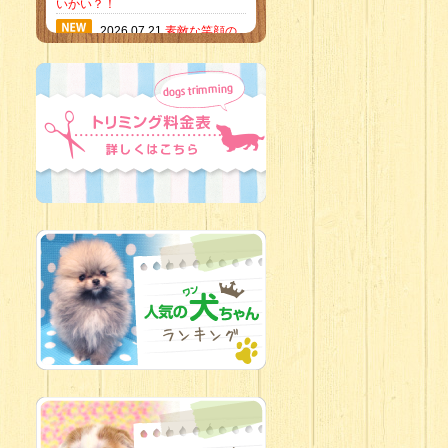
いかい？！
2026.07.21
素敵な笑顔の
ハーフくん
2026.07.18
当店のイチオ
シにゃんこ
2026.07.15
ミニチュア
ピンシャーのご紹介
2026.07.12
♡ rare color
baby’s ♡
2026.07.09
加古川店：可
愛いハーフちゃん特集
2026.07.06
新入生紹介
2026.07.03
ちびっこワン
コ
2026.07.01
ダラダラな猫
スタッフ
2026.06.27
新入生
2026.06.24
人懐っこすぎ
なわんちゃんず