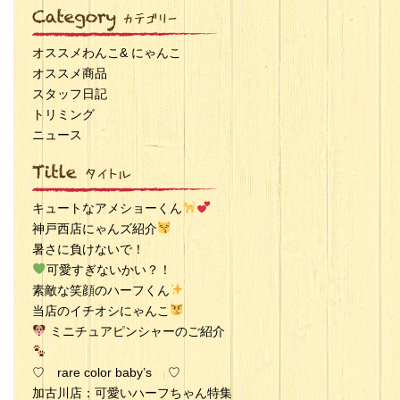
オススメわんこ& にゃんこ
オススメ商品
スタッフ日記
トリミング
ニュース
キュートなアメショーくん
神戸西店にゃんズ紹介
暑さに負けないで！
可愛すぎないかい？！
素敵な笑顔のハーフくん
当店のイチオシにゃんこ
ミニチュアピンシャーのご紹介
♡ rare color baby’s ♡
加古川店：可愛いハーフちゃん特集