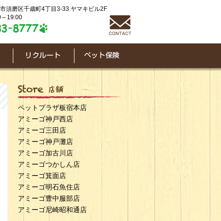
神戸市須磨区千歳町4丁目3-33 ヤマキビル2F
～19:00
ペットプラザ板宿本店
アミーゴ神戸西店
アミーゴ三田店
アミーゴ神戸灘店
アミーゴ加古川店
アミーゴつかしん店
アミーゴ箕面店
アミーゴ明石魚住店
アミーゴ豊中服部店
アミーゴ尼崎昭和通店