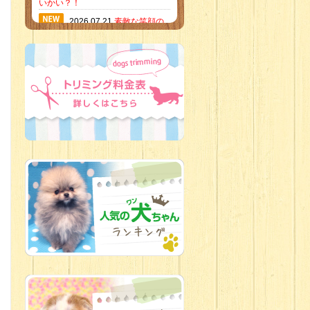
いかい？！
2026.07.21
素敵な笑顔の
ハーフくん
2026.07.18
当店のイチオ
シにゃんこ
2026.07.15
ミニチュア
ピンシャーのご紹介
2026.07.12
♡ rare color
baby’s ♡
2026.07.09
加古川店：可
愛いハーフちゃん特集
2026.07.06
新入生紹介
2026.07.03
ちびっこワン
コ
2026.07.01
ダラダラな猫
スタッフ
2026.06.27
新入生
2026.06.24
人懐っこすぎ
なわんちゃんず