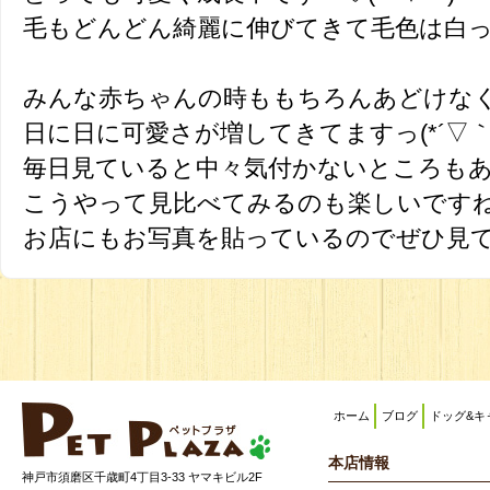
毛もどんどん綺麗に伸びてきて毛色は白
みんな赤ちゃんの時ももちろんあどけな
日に日に可愛さが増してきてますっ(*´▽｀*
毎日見ていると中々気付かないところも
こうやって見比べてみるのも楽しいです
お店にもお写真を貼っているのでぜひ見て
ホーム
ブログ
ドッグ&キ
本店情報
神戸市須磨区千歳町4丁目3-33 ヤマキビル2F