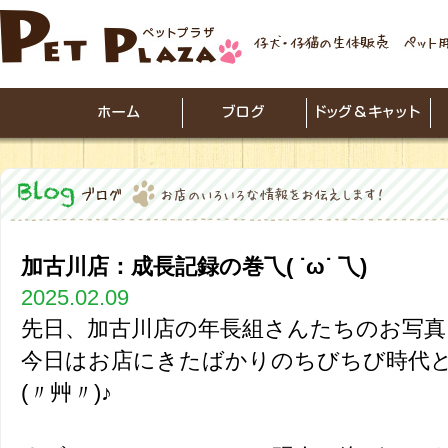
加古川店：成長記録の巻乁( ˙ω˙ 乁)
2025.02.09
先日、加古川店の年長組さんたちのお写真
今日はお店にきたばかりのちびちび時代
(〃艸〃)♪