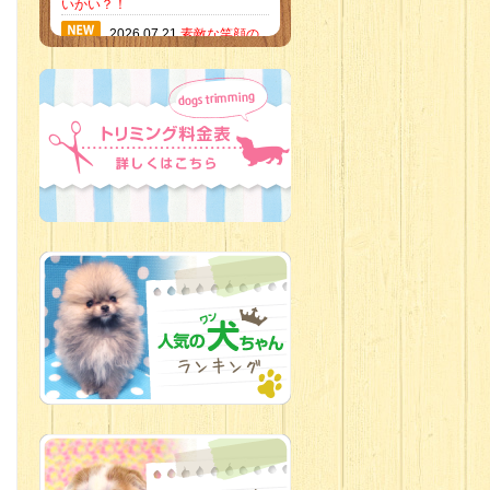
いかい？！
2026.07.21
素敵な笑顔の
ハーフくん
2026.07.18
当店のイチオ
シにゃんこ
2026.07.15
ミニチュア
ピンシャーのご紹介
2026.07.12
♡ rare color
baby’s ♡
2026.07.09
加古川店：可
愛いハーフちゃん特集
2026.07.06
新入生紹介
2026.07.03
ちびっこワン
コ
2026.07.01
ダラダラな猫
スタッフ
2026.06.27
新入生
2026.06.24
人懐っこすぎ
なわんちゃんず