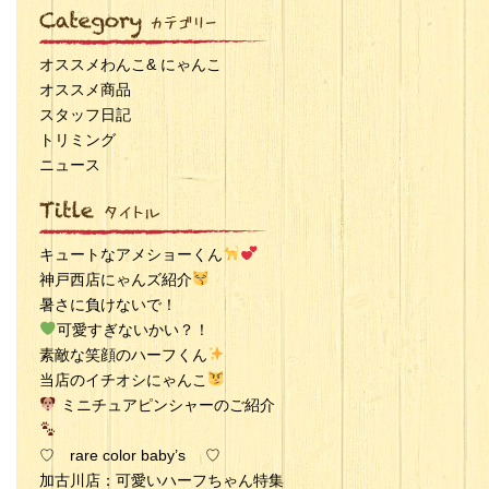
オススメわんこ& にゃんこ
オススメ商品
スタッフ日記
トリミング
ニュース
キュートなアメショーくん
神戸西店にゃんズ紹介
暑さに負けないで！
可愛すぎないかい？！
素敵な笑顔のハーフくん
当店のイチオシにゃんこ
ミニチュアピンシャーのご紹介
♡ rare color baby’s ♡
加古川店：可愛いハーフちゃん特集