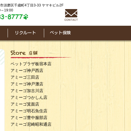
神戸市須磨区千歳町4丁目3-33 ヤマキビル2F
～19:00
ペットプラザ板宿本店
アミーゴ神戸西店
アミーゴ三田店
アミーゴ神戸灘店
アミーゴ加古川店
アミーゴつかしん店
アミーゴ箕面店
アミーゴ明石魚住店
アミーゴ豊中服部店
アミーゴ尼崎昭和通店