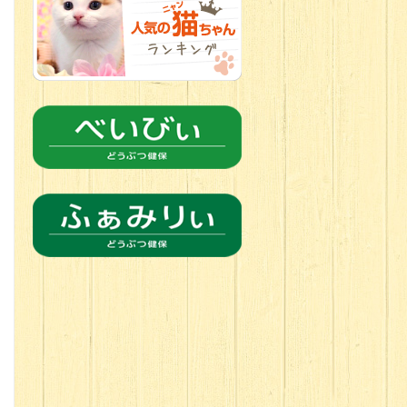
2026.06.21
転入生のご紹
介(*ﾉωﾉ)