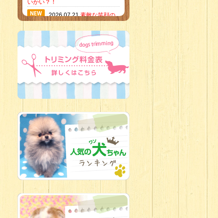
いかい？！
2026.07.21
素敵な笑顔の
ハーフくん
2026.07.18
当店のイチオ
シにゃんこ
2026.07.15
ミニチュア
ピンシャーのご紹介
2026.07.12
♡ rare color
baby’s ♡
2026.07.09
加古川店：可
愛いハーフちゃん特集
2026.07.06
新入生紹介
2026.07.03
ちびっこワン
コ
2026.07.01
ダラダラな猫
スタッフ
2026.06.27
新入生
2026.06.24
人懐っこすぎ
なわんちゃんず