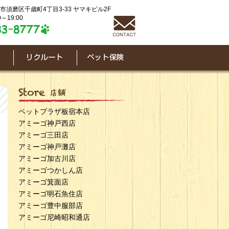
神戸市須磨区千歳町4丁目3-33 ヤマキビル2F
～19:00
ペットプラザ板宿本店
アミーゴ神戸西店
アミーゴ三田店
アミーゴ神戸灘店
アミーゴ加古川店
アミーゴつかしん店
アミーゴ箕面店
アミーゴ明石魚住店
アミーゴ豊中服部店
アミーゴ尼崎昭和通店