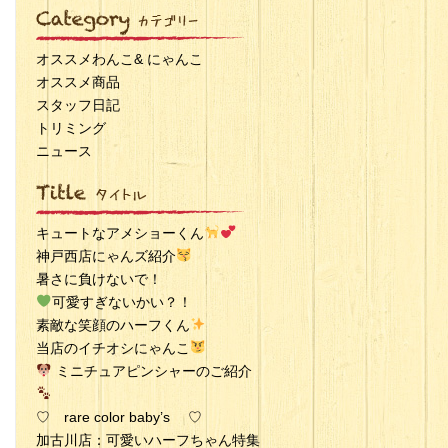
オススメわんこ& にゃんこ
オススメ商品
スタッフ日記
トリミング
ニュース
キュートなアメショーくん
神戸西店にゃんズ紹介
暑さに負けないで！
可愛すぎないかい？！
素敵な笑顔のハーフくん
当店のイチオシにゃんこ
ミニチュアピンシャーのご紹介
♡ rare color baby’s ♡
加古川店：可愛いハーフちゃん特集