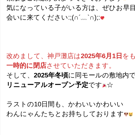
気になっている子がいる方は、ぜひお早
会いに来てください:;(∩´﹏`∩);:
改めまして、神戸灘店は
2025年6月1日
を
一時的に閉店
させていただきます。
そして、
2025年冬頃
に同モールの敷地内
リニューアルオープン予定
です
☆
ラストの10日間も、かわいいかわいい
わんにゃんたちとお持ちしております