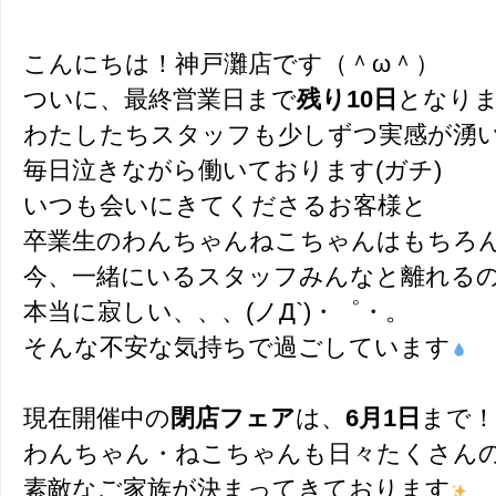
こんにちは！神戸灘店です（＾ω＾）
ついに、最終営業日まで
残り10日
となり
わたしたちスタッフも少しずつ実感が湧
毎日泣きながら働いております(ガチ)
いつも会いにきてくださるお客様と
卒業生のわんちゃんねこちゃんはもちろ
今、一緒にいるスタッフみんなと離れる
本当に寂しい、、、(ノД`)・゜・。
そんな不安な気持ちで過ごしています
現在開催中の
閉店フェア
は、
6月1日
まで！
わんちゃん・ねこちゃんも日々たくさん
素敵なご家族が決まってきております