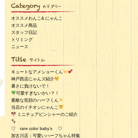
オススメわんこ& にゃんこ
オススメ商品
スタッフ日記
トリミング
ニュース
キュートなアメショーくん
神戸西店にゃんズ紹介
暑さに負けないで！
可愛すぎないかい？！
素敵な笑顔のハーフくん
当店のイチオシにゃんこ
ミニチュアピンシャーのご紹介
♡ rare color baby’s ♡
加古川店：可愛いハーフちゃん特集