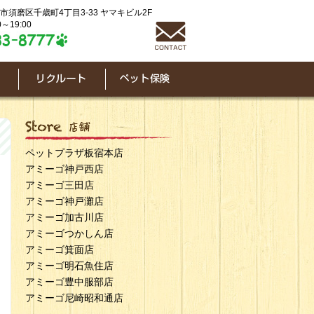
神戸市須磨区千歳町4丁目3-33 ヤマキビル2F
～19:00
ペットプラザ板宿本店
アミーゴ神戸西店
アミーゴ三田店
アミーゴ神戸灘店
アミーゴ加古川店
アミーゴつかしん店
アミーゴ箕面店
アミーゴ明石魚住店
アミーゴ豊中服部店
アミーゴ尼崎昭和通店