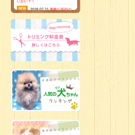
いかい？！
2026.07.21
素敵な笑顔の
ハーフくん
2026.07.18
当店のイチオ
シにゃんこ
2026.07.15
ミニチュア
ピンシャーのご紹介
2026.07.12
♡ rare color
baby’s ♡
2026.07.09
加古川店：可
愛いハーフちゃん特集
2026.07.06
新入生紹介
2026.07.03
ちびっこワン
コ
2026.07.01
ダラダラな猫
スタッフ
2026.06.27
新入生
2026.06.24
人懐っこすぎ
なわんちゃんず