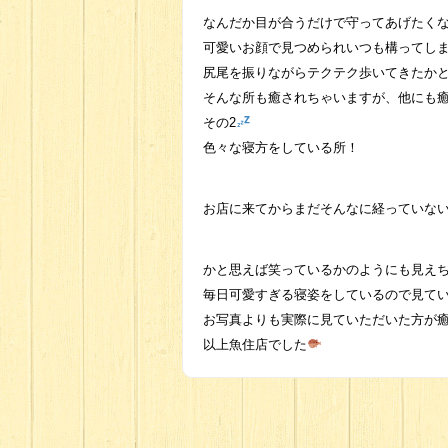
なんだか目が合うだけで守ってあげたく
可愛いお顔で見つめられいつも構ってし
尻尾を振りながらテクテク歩いてきたかと思
そんな所も癒されちゃいますが、他にも癒
その2
色々な寝方をしている所！
お店に来てからまだそんなに経っていな
かと思えば笑っているかのようにも見え
毎日可愛すぎる寝姿をしているので見ているこ
お写真よりも実際に見ていただいた方が
以上魚住店でした